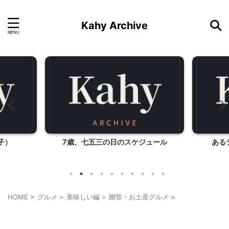
Kahy Archive
の日のスケジュール
あるティータイムのおもてなし
HOME
>
グルメ
>
美味しい編
>
贈答・お土産グルメ
>
贈答・お土産グルメ