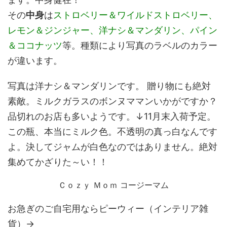
その
中身
は
ストロベリー＆ワイルドストロベリー、
レモン＆ジンジャー、洋ナシ＆マンダリン、パイン
＆ココナッツ
等。種類により写真のラベルのカラー
が違います。
写真は洋ナシ＆マンダリンです。 贈り物にも絶対
素敵。ミルクガラスのボンヌママンいかがですか？
品切れのお店も多いようです。↓11月末入荷予定。
この瓶、本当にミルク色。不透明の真っ白なんです
よ。決してジャムが白色なのではありません。絶対
集めてかざりた～い！！
Ｃｏｚｙ Ｍｏｍ コージーマム
お急ぎのご自宅用ならピーウィー（インテリア雑
貨）→