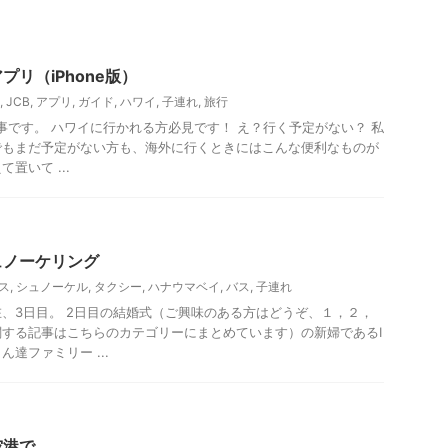
備編
プリ（iPhone版）
,
JCB
,
アプリ
,
ガイド
,
ハワイ
,
子連れ
,
旅行
記事です。 ハワイに行かれる方必見です！ え？行く予定がない？ 私
でもまだ予定がない方も、海外に行くときにはこんな便利なものが
置いて ...
ュノーケリング
ス
,
シュノーケル
,
タクシー
,
ハナウマベイ
,
バス
,
子連れ
、3日目。 2日目の結婚式（ご興味のある方はどうぞ、１，２，
する記事はこちらのカテゴリーにまとめています）の新婦であるI
達ファミリー ...
空港で。