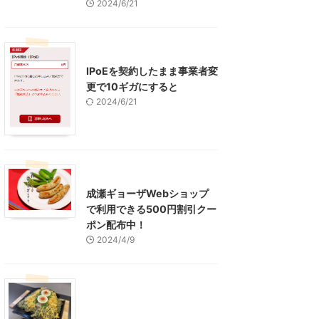
2024/6/21
インターネット
IPoEを契約したまま事業者変
更で10ギガにすると
2024/6/21
東京グルメ
町田周辺
成瀬ギョーザWebショップ
で利用できる500円割引クー
ポン配布中！
2024/4/9
グルメ
レジャー、お出かけ、観光