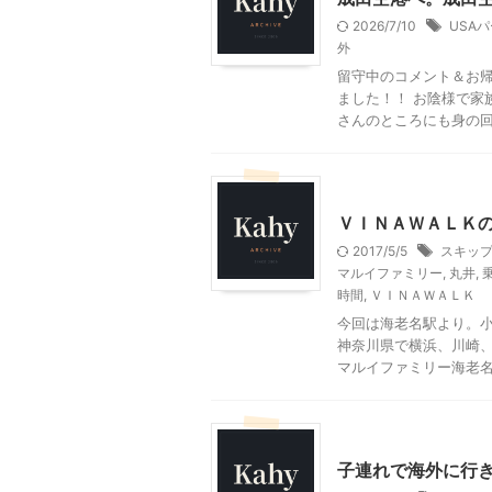
2026/7/10
USA
外
留守中のコメント＆お
ました！！ お陰様で家
さんのところにも身の回り
乗り物
神奈川レジャー
ＶＩＮＡＷＡＬＫ
2017/5/5
スキッ
マルイファミリー
,
丸井
,
時間
,
ＶＩＮＡＷＡＬＫ
今回は海老名駅より。
神奈川県で横浜、川崎、
マルイファミリー海老名と
大人向け書籍
幼稚園で
子連れで海外に行