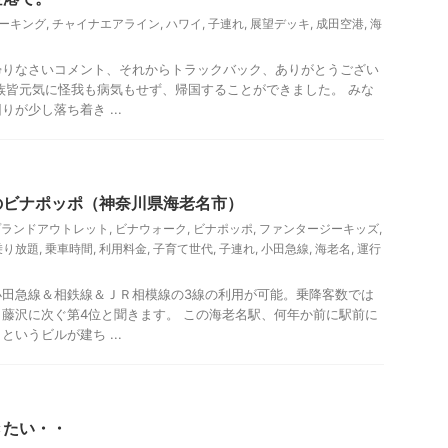
パーキング
,
チャイナエアライン
,
ハワイ
,
子連れ
,
展望デッキ
,
成田空港
,
海
帰りなさいコメント、それからトラックバック、ありがとうござい
族皆元気に怪我も病気もせず、帰国することができました。 みな
が少し落ち着き ...
、観光
のビナポッポ（神奈川県海老名市）
プランドアウトレット
,
ビナウォーク
,
ビナポッポ
,
ファンタージーキッズ
,
乗り放題
,
乗車時間
,
利用料金
,
子育て世代
,
子連れ
,
小田急線
,
海老名
,
運行
小田急線＆相鉄線＆ＪＲ相模線の3線の利用が可能。乗降客数では
藤沢に次ぐ第4位と聞きます。 この海老名駅、何年か前に駅前に
いうビルが建ち ...
の活動
きたい・・