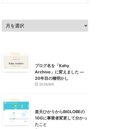
過去の記事
最近の記事
What's New
お知らせ
ブログ名を「Kahy
Archive」に変えました ―
20年目の種明かし
2026/8/6
インターネット
楽天ひかりからBIGLOBEの
10Gに事業者変更して分かっ
たこと