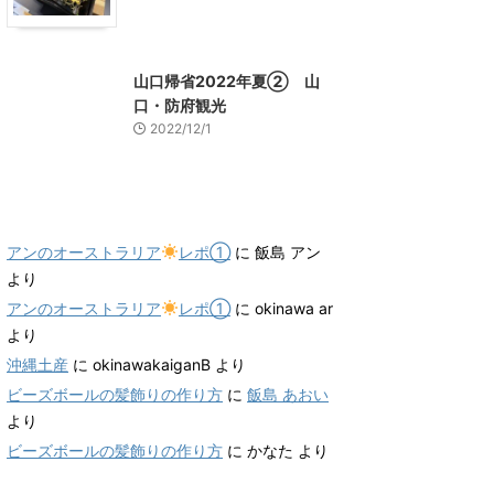
山口グルメ
山口レジャー、観光
山口帰省2022年夏② 山
口・防府観光
2022/12/1
最近のコメント
アンのオーストラリア
レポ①
に
飯島 アン
より
アンのオーストラリア
レポ①
に
okinawa ar
より
沖縄土産
に
okinawakaiganB
より
ビーズボールの髪飾りの作り方
に
飯島 あおい
より
ビーズボールの髪飾りの作り方
に
かなた
より