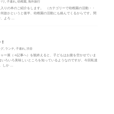
パリ
,
子連れ
,
幼稚園
,
海外旅行
に入りの本のご紹介をします。 （カテゴリーで幼稚園の活動・・
。何故かというと後半、幼稚園の活動にも絡んでくるからです。間
よろ ...
チ！
ング
,
ランチ
,
子連れ
,
渋谷
シャー展（→記事へ）を観終えると、子どもはお腹を空かせていま
はいろいろ美味しいところを知っているようなのですが、今回私達
か ...