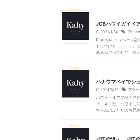
ハワイ旅行
海外旅行準
JCBハワイガイドア
2021/1/30
iPhone
Ripreのキャンペーン
もですけど・・・・。
あるんだってぜひ、覚えて
ハワイ旅行
ハナウマベイでシ
2014/3/31
アクセ
ハワイ・オアフ島の滞在
３、４また、ハワイに関
ちゃんのふたりのお兄さん
ハワイ旅行
成田空港へ。成田