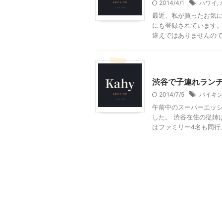
2014/4/1
ハワイ
,
最近、私が買ったお気
にも登録されています
違えではありませんので、
東京グルメ
渋谷周辺
渋谷で子連れラン
2014/7/5
バイキ
午前中のスーパーエッ
した。 渋谷在住の従姉
はファミリー4名も同行。し