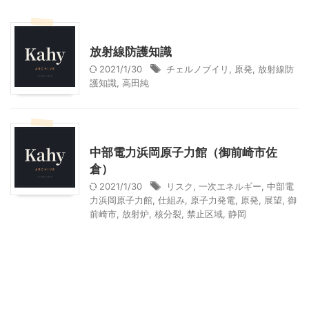
おすすめの書籍
大人向け書籍
放射線防護知識
2021/1/30
チェルノブイリ
,
原発
,
放射線防
護知識
,
高田純
静岡レジャー、観光
中部電力浜岡原子力館（御前崎市佐
倉）
2021/1/30
リスク
,
一次エネルギー
,
中部電
力浜岡原子力館
,
仕組み
,
原子力発電
,
原発
,
展望
,
御
前崎市
,
放射炉
,
核分裂
,
禁止区域
,
静岡