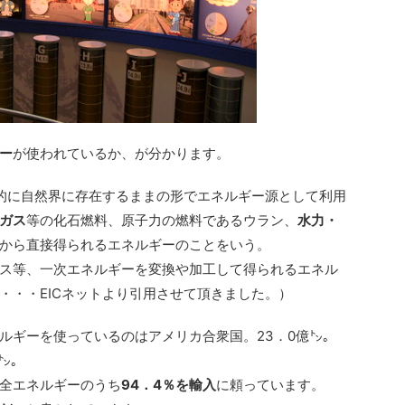
ー
が使われているか、が分かります。
的に自然界に存在するままの形でエネルギー源として利用
ガス
等の
化石燃料
、原子力の燃料であるウラン、
水力・
から直接得られるエネルギーのことをいう。
ス等、一次エネルギーを変換や加工して得られるエネル
・・・EICネットより引用させて頂きました。）
ルギーを使っているのはアメリカ合衆国。23．0億㌧。
㌧。
全エネルギーのうち
94．4％を輸入
に頼っています。