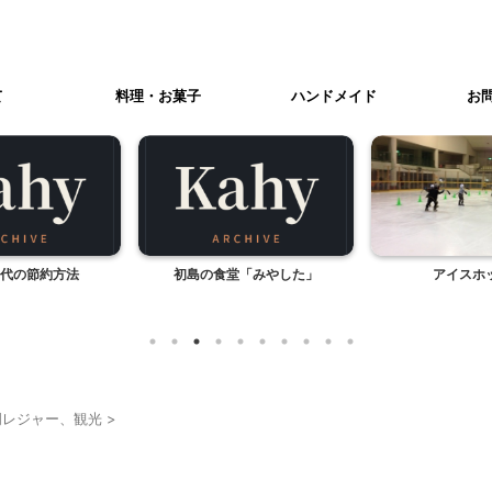
て
料理・お菓子
ハンドメイド
お
代の節約方法
初島の食堂「みやした」
アイスホ
岡レジャー、観光
>