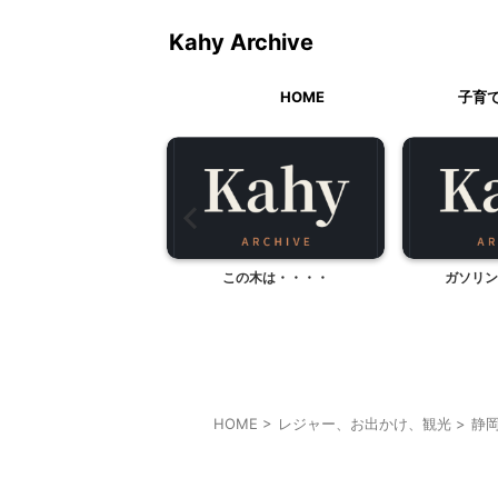
Kahy Archive
HOME
子育
010年 今年のお節
この木は・・・・
ガソリン
HOME
>
レジャー、お出かけ、観光
>
静
静岡レジャー、観光