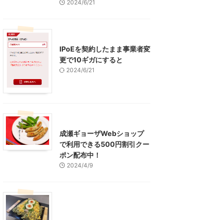
2024/6/21
インターネット
IPoEを契約したまま事業者変
更で10ギガにすると
2024/6/21
東京グルメ
町田周辺
成瀬ギョーザWebショップ
で利用できる500円割引クー
ポン配布中！
2024/4/9
グルメ
レジャー、お出かけ、観光