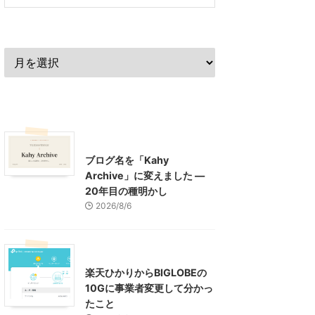
過去の記事
最近の記事
What's New
お知らせ
ブログ名を「Kahy
Archive」に変えました ―
20年目の種明かし
2026/8/6
インターネット
楽天ひかりからBIGLOBEの
10Gに事業者変更して分かっ
たこと