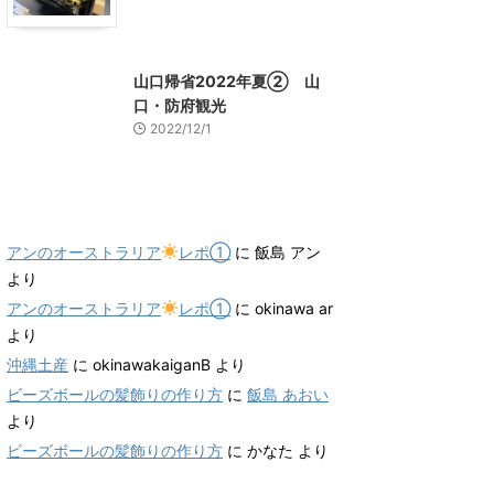
山口グルメ
山口レジャー、観光
山口帰省2022年夏② 山
口・防府観光
2022/12/1
最近のコメント
アンのオーストラリア
レポ①
に
飯島 アン
より
アンのオーストラリア
レポ①
に
okinawa ar
より
沖縄土産
に
okinawakaiganB
より
ビーズボールの髪飾りの作り方
に
飯島 あおい
より
ビーズボールの髪飾りの作り方
に
かなた
より