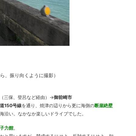
ら、振り向くように撮影）
（三保、登呂など経由）→
御前崎市
道150号線
を通り、焼津の辺りから更に海側の
断崖絶壁
海沿い。なかなか楽しいドライブでした。
子力館
。