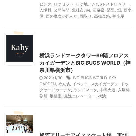
ビング
,
ロケセット
,
ロケ地
,
ワイルドストロベリー
,
入場料
,
公開時間
,
北杜市
,
森
,
清泉寮
,
清里
,
畑
,
薪小
屋
,
西の魔女が死んだ
,
間取り
,
高橋真悠
,
鶏小屋
アート
神奈川レジャー、観光
首都圏雨の日向けレジャー
横浜ランドマークタワー69階フロアス
カイガーデンとBIG BUGS WORLD（神
奈川県横浜市）
2021/1/30
BIG BUGS WORLD
,
SKY
GARDEN
,
めん坊
,
イベント
,
スカイガーデン
,
ドッ
グヤードガーデン
,
ランドマーク
,
中嶋大道
,
入場料
,
割引
,
展望室
,
最速エレベーター
,
横浜
神奈川レジャー、観光
首都圏雨の日向けレジャー
銀河アリーナアイススケート場 再び