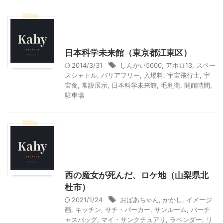
東京レジャー、観光
首都圏雨の日向けレジャー
日本科学未来館（東京都江東区）
2014/3/31
しんかい5600
,
アポロ13
,
スペー
スシャトル
,
バリアフリー
,
入場料
,
宇宙飛行士
,
宇
宙食
,
常設展示
,
日本科学未来館
,
毛利衛
,
開館時間
,
駐車場
北杜市周辺（清里、小淵沢他）レジャー、観光
山梨・長野レジャー、観光
日本国内映画、ドラマ、CMのロケ地
西の魔女が死んだ、ロケ地（山梨県北
杜市）
2021/1/24
おばあちゃん
,
かかし
,
イメージ
画
,
キッチン
,
サチ・パーカー
,
サンルーム
,
バーチ
ャスバッグ
,
マイ・サンクチュアリ
,
ラベンダー
,
リ