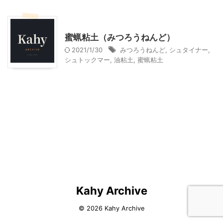
幼児向け製作・親子で製作
幼稚園での活動
蜜蝋粘土（みつろうねんど）
2021/1/30
みつろうねんど
,
シュタイナー
,
シュトックマー
,
油粘土
,
蜜蝋粘土
Kahy Archive
© 2026 Kahy Archive