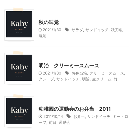
料理・お菓子
秋の味覚
2021/1/30
サラダ
,
サンドイッチ
,
秋刀魚
,
遠足
モニター
明治 クリーミースムース
2021/1/30
お弁当箱
,
クリーミースムース
,
クレープ
,
サンドイッチ
,
明治
,
生クリーム
,
竹
料理・お菓子
幼稚園の運動会のお弁当 2011
2011/10/14
お弁当
,
サンドイッチ
,
ミートロ
ーフ
,
前日
,
運動会