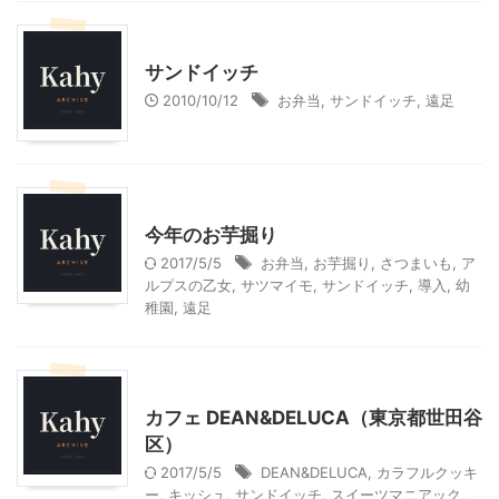
料理・お菓子
サンドイッチ
2010/10/12
お弁当
,
サンドイッチ
,
遠足
幼稚園での活動
料理・お菓子
今年のお芋掘り
2017/5/5
お弁当
,
お芋掘り
,
さつまいも
,
ア
ルプスの乙女
,
サツマイモ
,
サンドイッチ
,
導入
,
幼
稚園
,
遠足
東京グルメ
カフェ DEAN&DELUCA（東京都世田谷
区）
2017/5/5
DEAN&DELUCA
,
カラフルクッキ
ー
,
キッシュ
,
サンドイッチ
,
スイーツマニアック
,