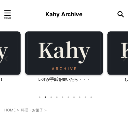
Kahy Archive
・・
しらす（静岡県浜松市）
HOME
>
料理・お菓子
>
料理・お菓子