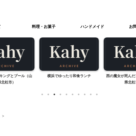
て
料理・お菓子
ハンドメイド
お
キングとプール（山
横浜でゆったり和食ランチ
西の魔女が死んだ
北杜市）
県北杜
ス
>
季節行事・イベント