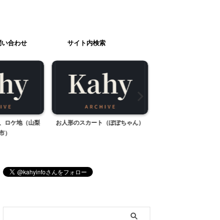
問い合わせ
サイト内検索
、ロケ地（山梨
お人形のスカート（ぽぽちゃん）
ザ・カハラ・リゾート
市）
ングセレモニ
ブログ内検索