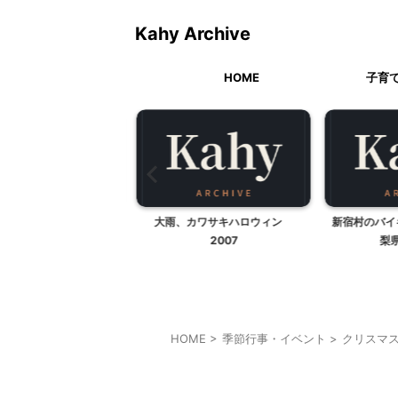
Kahy Archive
HOME
子育
ラ・・・の代わりにも
大雨、カワサキハロウィン
新宿村のバイ
2007
梨県
HOME
>
季節行事・イベント
>
クリスマ
クリスマス
子どもの玩具
子育て