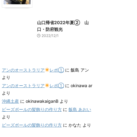
山口グルメ
山口レジャー、観光
山口帰省2022年夏② 山
口・防府観光
2022/12/1
最近のコメント
アンのオーストラリア
レポ①
に
飯島 アン
より
アンのオーストラリア
レポ①
に
okinawa ar
より
沖縄土産
に
okinawakaiganB
より
ビーズボールの髪飾りの作り方
に
飯島 あおい
より
ビーズボールの髪飾りの作り方
に
かなた
より