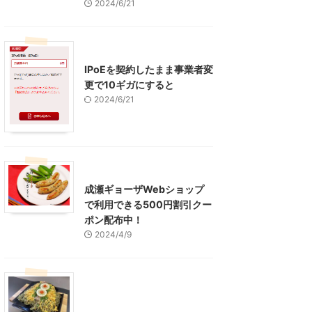
2024/6/21
インターネット
IPoEを契約したまま事業者変
更で10ギガにすると
2024/6/21
東京グルメ
町田周辺
成瀬ギョーザWebショップ
で利用できる500円割引クー
ポン配布中！
2024/4/9
グルメ
レジャー、お出かけ、観光