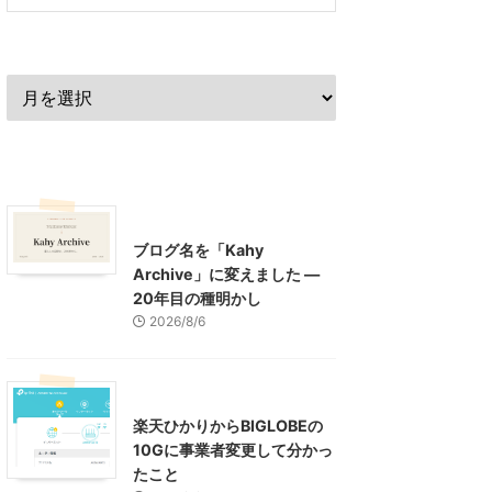
過去の記事
最近の記事
What's New
お知らせ
ブログ名を「Kahy
Archive」に変えました ―
20年目の種明かし
2026/8/6
インターネット
楽天ひかりからBIGLOBEの
10Gに事業者変更して分かっ
たこと