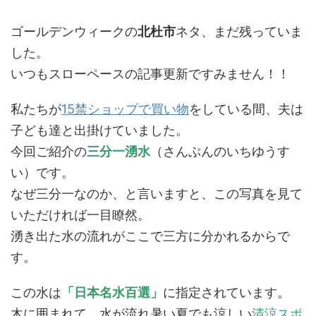
ゴールデンウィークの
北杜市
ネタ、まだ残っていま
した。
いつもスローペースの記事更新ですみません！！
私たちが
15禁ショップで買い物
をしている間、夫は
子ども達と出掛けていました。
今回ご紹介の
三分一湧水
（さんぶんのいちゆうす
い）です。
なぜ三分一なのか、と言いますと、この写真を見て
いただければ一目瞭然。
湧き出た水の流れがここで三方に分かれるからで
す。
この水は
「日本名水百選」
に指定されています。
木に囲まれて、水が流れ暑い夏でも涼しい
清涼スポ