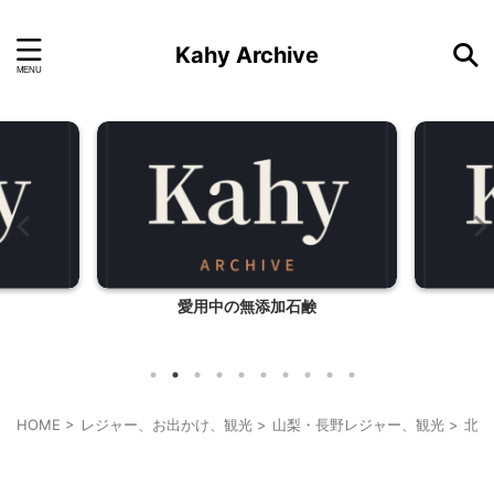
Kahy Archive
気分転換
やま
HOME
>
レジャー、お出かけ、観光
>
山梨・長野レジャー、観光
>
北杜
北杜市周辺（清里、小淵沢他）レジャー、観光
山梨グルメ