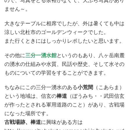
ので、写真をとる余裕がなくて、天ぷら写真があり
ません～。
大きなテーブルに相席でしたが、外は暑くても中は
涼しい北杜市のゴールデンウィークでした。
また行くときにはしっかりレポしたいと思います。
その他に
三分一湧水館
というのもあり、八ヶ岳南麓
の湧水の仕組みや水質、民話や歴史、そして水その
ものについての学習をすることができます。
ちなみにこの三分一湧水のある
小荒間
（こあらま）
という地域は、信玄の
棒道
（ぼうみち・・武田信玄
が作ったとされる軍用道路のこと）があり、古戦場
になった場所です。
古戦場跡、棒道
に興味がある方は