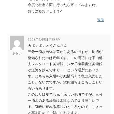
今度北杜市方面に行ったら寄ってみますね。
おそばもおいしそう♪
返信
2009年6月8日 7:25 AM
★ポレポレとうさんさん
三分一湧水自体は昔からあるのですが、周辺が
あおい
整備されたのは近年です。この周辺には平山郁
夫シルクロード美術館、八ケ岳泰雲書道美術館
が道路を挟んですぐ・・という場所にありま
す。どちらも入場料が結構高くて私は入館した
ことがないのですが、駅周辺ちょこちょことい
ろいろあります。
この辺りは夏でも元々涼しい地域ですが、三分
一湧水のある場所は木陰なのでより涼しいで
す。気軽に寄れる感じのところなので、ちょっ
と車を駐めてご覧になれますよ。