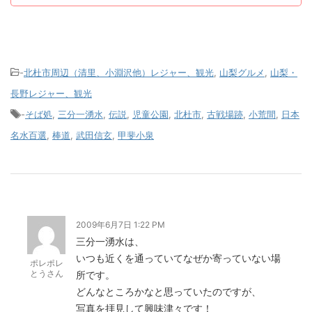
-
北杜市周辺（清里、小淵沢他）レジャー、観光
,
山梨グルメ
,
山梨・
長野レジャー、観光
-
そば処
,
三分一湧水
,
伝説
,
児童公園
,
北杜市
,
古戦場跡
,
小荒間
,
日本
名水百選
,
棒道
,
武田信玄
,
甲斐小泉
2009年6月7日 1:22 PM
三分一湧水は、
いつも近くを通っていてなぜか寄っていない場
ポレポレ
とうさん
所です。
どんなところかなと思っていたのですが、
写真を拝見して興味津々です！