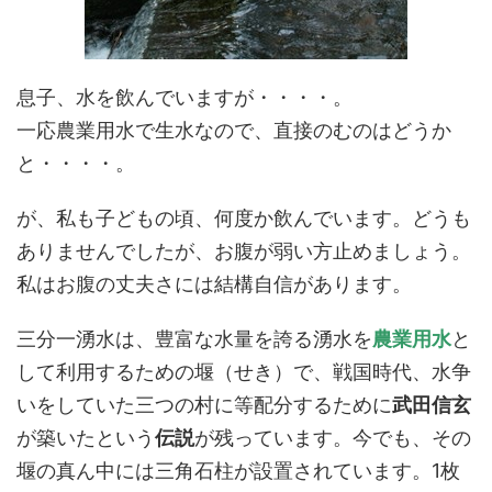
息子、水を飲んでいますが・・・・。
一応農業用水で生水なので、直接のむのはどうか
と・・・・。
が、私も子どもの頃、何度か飲んでいます。どうも
ありませんでしたが、お腹が弱い方止めましょう。
私はお腹の丈夫さには結構自信があります。
三分一湧水は、豊富な水量を誇る湧水を
農業用水
と
して利用するための堰（せき）で、戦国時代、水争
いをしていた三つの村に等配分するために
武田信玄
が築いたという
伝説
が残っています。今でも、その
堰の真ん中には三角石柱が設置されています。1枚