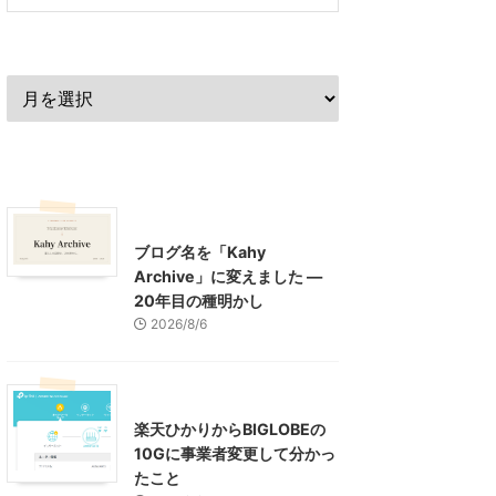
過去の記事
最近の記事
What's New
お知らせ
ブログ名を「Kahy
Archive」に変えました ―
20年目の種明かし
2026/8/6
インターネット
楽天ひかりからBIGLOBEの
10Gに事業者変更して分かっ
たこと