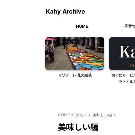
Kahy Archive
HOME
子育
ゾナーレ 花の絨毯
おぐにサービスエリア風車・ジェ
成田空港
ラトヒルトン（熊本県）
HOME
>
グルメ
>
美味しい編
>
美味しい編