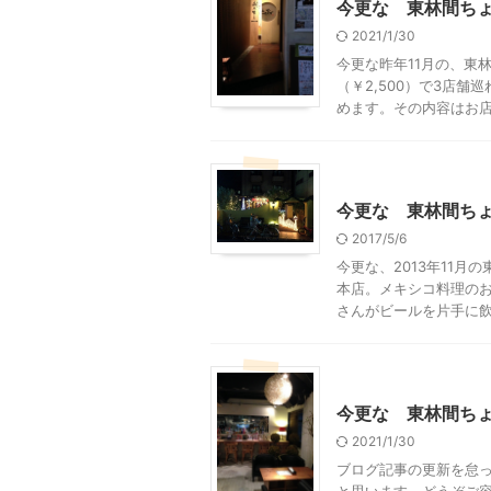
今更な 東林間ちょ
2021/1/30
今更な昨年11月の、東
（￥2,500）で3店舗
めます。その内容はお店に
東林間周辺
神奈川グル
今更な 東林間ち
2017/5/6
今更な、2013年11
本店。メキシコ料理のお
さんがビールを片手に飲み
東林間周辺
美味しい編
今更な 東林間ち
2021/1/30
ブログ記事の更新を怠
と思います。どうぞご容