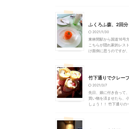
東林間周辺
美味しい編
ふくろふ森、2回分
2021/1/30
東林間駅から国道16号
こちらが隠れ家的レスト
け面倒に思うのですが、こ
東京グルメ
竹下通りでクレー
2021/3/7
先日、娘に付き合って、
買い物を済ませたら、小
しょう！！ 竹下通りの一
東林間周辺
美味しい編