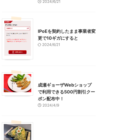
2024/6/21
インターネット
IPoEを契約したまま事業者変
更で10ギガにすると
2024/6/21
東京グルメ
町田周辺
成瀬ギョーザWebショップ
で利用できる500円割引クー
ポン配布中！
2024/4/9
グルメ
レジャー、お出かけ、観光