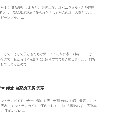
た！！ 商品説明によると。 沖縄土産、塩バニラタルト♪ 沖縄県
原料とし、低温濃縮製法で作られた「ちゃたんの塩」の塩とブルボ
ーンズを、 ...
り出して、そして子どもたちが帰ってくる前に家に到着・・・が、
なので、私たちは2時過ぎには帰り方向で歩き出しました。 雑貨
てしまったので ...
★ 鎌倉 自家挽工房 梵蔵
シュランガイドで★一つ星のお店、十割そばのお店、梵蔵。 小さ
店内。 ミシュランガイドで案内されているにも関わらず、高飛車
 手前のプレ ...