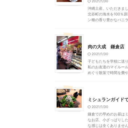
2021/1/30
沖縄土産、いただきまし
北谷町の海水を100％
ン種の香り豊かなバニラビ
神奈川グルメ
鎌倉周辺
肉の大成 鎌倉店
2021/1/30
子どもたちを学校に送
私のお友達のマイルール
めぐり散策で時間を費やし
神奈川グルメ
鎌倉周辺
ミシュランガイドで
2021/1/30
鎌倉での早めのお昼はミ
なお店、小ざっぱりした
な感じは全くありません。