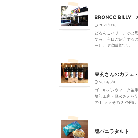
東林間周辺
神奈川グル
BRONCO BILL
2021/1/30
どろんこハリー、かと思
でも、今日ご紹介するのは
ー）。 西部劇にち ...
北杜市周辺（清里、小淵沢
豆玄さんのカフェ
2014/5/8
ゴールデンウィーク後半
焙煎工房・豆玄さんを訪
の１ ＞＞その２ 今回は、
贈答・お土産グルメ
塩バニラタルト