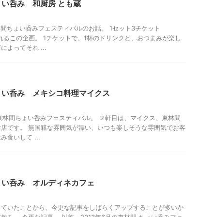
い呑み 和厨房 とも蔵
林間ちょい呑みフェスティバルのお話。 1セット3チケット
巡れるこの企画。 1チケットで、1杯のドリンクと、おつまみが楽し
よってそれ ...
メ
ょい呑み メキシコ料理マイクス
月の東林間ちょい呑みフェスティバル。 ２軒目は、マイクス、東林間
店です。 無国籍な雰囲気が漂い、いつも楽しそうな雰囲気でお客
食いして ...
ょい呑み オルディネカフェ
っていたことから、今更な記事をしばらくアップすることが多いか
赦を。 今更な記事。 以前、2013年6月の東林間 ちょい呑みフェ