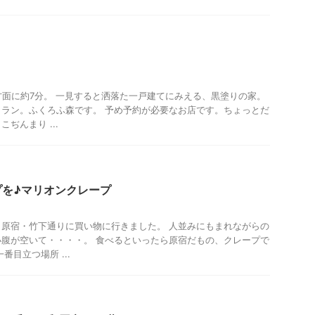
方面に約7分。 一見すると洒落た一戸建てにみえる、黒塗りの家。
ラン。ふくろふ森です。 予め予約が必要なお店です。ちょっとだ
ぢんまり ...
プを♪マリオンクレープ
原宿・竹下通りに買い物に行きました。 人並みにもまれながらの
腹が空いて・・・・。 食べるといったら原宿だもの、クレープで
番目立つ場所 ...