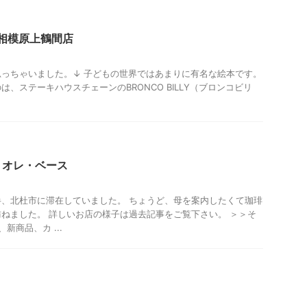
メ
Y 相模原上鶴間店
っちゃいました。↓ 子どもの世界ではあまりに有名な絵本です。
、ステーキハウスチェーンのBRONCO BILLY（ブロンコビリ
他）レジャー、観光
山梨グルメ
・オレ・ベース
、北杜市に滞在していました。 ちょうど、母を案内したくて珈琲
ねました。 詳しいお店の様子は過去記事をご覧下さい。 ＞＞そ
新商品、カ ...