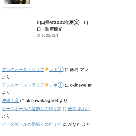
山口グルメ
山口レジャー、観光
山口帰省2022年夏② 山
口・防府観光
2022/12/1
最近のコメント
アンのオーストラリア
レポ①
に
飯島 アン
より
アンのオーストラリア
レポ①
に
okinawa ar
より
沖縄土産
に
okinawakaiganB
より
ビーズボールの髪飾りの作り方
に
飯島 あおい
より
ビーズボールの髪飾りの作り方
に
かなた
より