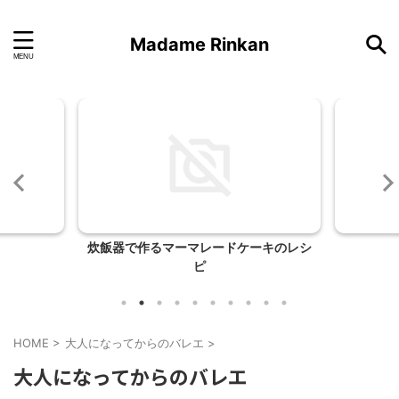
Madame Rinkan
炊飯器で作るマーマレードケーキのレシ
ピ
HOME
>
大人になってからのバレエ
>
大人になってからのバレエ