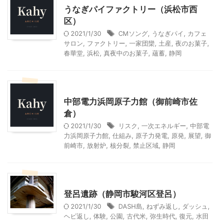
うなぎパイファクトリー（浜松市西
区）
2021/1/30
CMソング
,
うなぎパイ
,
カフェ
サロン
,
ファクトリー
,
一家団欒
,
土産
,
夜のお菓子
,
春華堂
,
浜松
,
真夜中のお菓子
,
蘊蓄
,
静岡
静岡レジャー、観光
中部電力浜岡原子力館（御前崎市佐
倉）
2021/1/30
リスク
,
一次エネルギー
,
中部電
力浜岡原子力館
,
仕組み
,
原子力発電
,
原発
,
展望
,
御
前崎市
,
放射炉
,
核分裂
,
禁止区域
,
静岡
静岡レジャー、観光
登呂遺跡（静岡市駿河区登呂）
2021/1/30
DASH島
,
ねずみ返し
,
ダッシュ
,
ヘビ返し
,
体験
,
公園
,
古代米
,
弥生時代
,
復元
,
水田