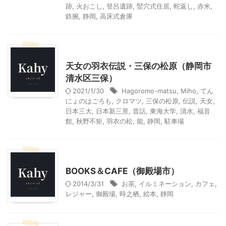
跡
,
火おこし
,
登呂遺跡
,
竪穴式住居
,
蛇返し
,
赤米
,
鉄腕
,
静岡
,
高床式倉庫
静岡レジャー、観光
天女の羽衣伝説・三保の松原（静岡市
清水区三保）
2021/1/30
Hagoromo-matsu
,
Miho
,
てん
にょのはごろも
,
クロマツ
,
三保の松原
,
伝説
,
天女
,
日本三大
,
日本新三景
,
昔話
,
東海大学
,
清水
,
福音
館
,
秋野不矩
,
羽衣の松
,
能
,
静岡
,
駐車場
静岡グルメ
静岡レジャー、観光
BOOKS＆CAFE（御殿場市）
2014/3/31
お茶
,
イルミネーション
,
カフェ
,
レジャー
,
御殿場
,
時之栖
,
絵本
,
静岡