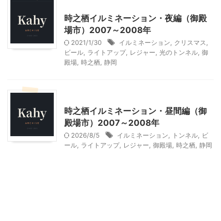
静岡レジャー、観光
時之栖イルミネーション・夜編（御殿
場市）2007～2008年
2021/1/30
イルミネーション
,
クリスマス
,
ビール
,
ライトアップ
,
レジャー
,
光のトンネル
,
御
殿場
,
時之栖
,
静岡
静岡レジャー、観光
時之栖イルミネーション・昼間編（御
殿場市）2007～2008年
2026/8/5
イルミネーション
,
トンネル
,
ビ
ール
,
ライトアップ
,
レジャー
,
御殿場
,
時之栖
,
静岡