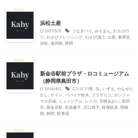
贈答・お土産グルメ
浜松土産
2017/5/5
うなぎパイ
,
みそまん
,
わさびの
り
,
わさびドレッシング
,
わさび漬け
,
土産
,
春華堂
,
浜松
,
遠州路
,
静岡
乗り物
静岡レジャー、観光
新金谷駅前プラザ・ロコミュージアム
（静岡県島田市）
2014/4/2
Cスロフ1形
,
SL
,
いずも
,
やなせた
かし
,
サイン
,
パパイヤ鈴木
,
プラザロコ
,
ホンジャ
マカ石塚
,
ミュージアム
,
レトロ
,
宮崎あおい
,
島田
市
,
新金谷駅
,
松坂慶子
,
沢口靖子
,
軽便鉄道
,
関根
勤
,
静岡
,
駐車場
贈答・お土産グルメ
静岡レジャー、観光