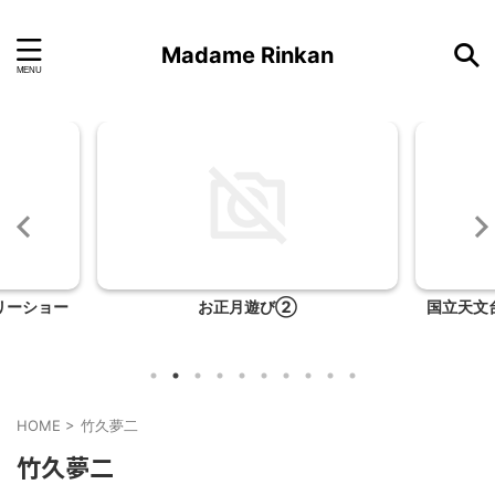
Madame Rinkan
リーショー
お正月遊び②
国立天文
HOME
>
竹久夢二
竹久夢二