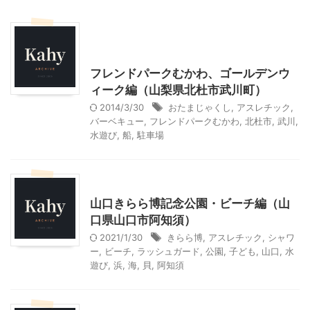
北杜市周辺（清里、小淵沢他）レジャー、観光
山梨・長野レジャー、観光
フレンドパークむかわ、ゴールデンウ
ィーク編（山梨県北杜市武川町）
2014/3/30
おたまじゃくし
,
アスレチック
,
バーベキュー
,
フレンドパークむかわ
,
北杜市
,
武川
,
水遊び
,
船
,
駐車場
山口レジャー、観光
山口きらら博記念公園・ビーチ編（山
口県山口市阿知須）
2021/1/30
きらら博
,
アスレチック
,
シャワ
ー
,
ビーチ
,
ラッシュガード
,
公園
,
子ども
,
山口
,
水
遊び
,
浜
,
海
,
貝
,
阿知須