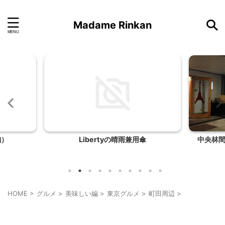
Madame Rinkan
傘
中央林間ちょい呑みフェスティバル
リゾート
TAK CAFE
HOME
>
グルメ
>
美味しい編
>
東京グルメ
>
町田周辺
>
東京グルメ
町田周辺