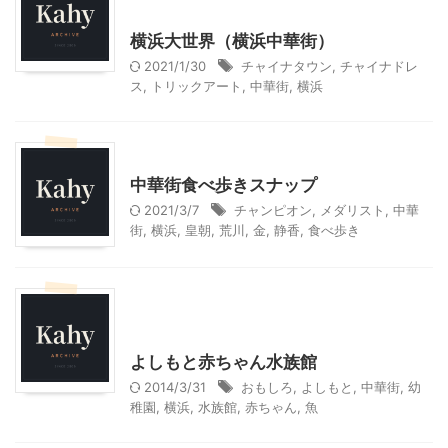
首都圏雨の日向けレジャー
横浜大世界（横浜中華街）
2021/1/30
チャイナタウン
,
チャイナドレ
ス
,
トリックアート
,
中華街
,
横浜
神奈川レジャー、観光
中華街食べ歩きスナップ
2021/3/7
チャンピオン
,
メダリスト
,
中華
街
,
横浜
,
皇朝
,
荒川
,
金
,
静香
,
食べ歩き
神奈川レジャー、観光
首都圏雨の日向けレジャー
よしもと赤ちゃん水族館
2014/3/31
おもしろ
,
よしもと
,
中華街
,
幼
稚園
,
横浜
,
水族館
,
赤ちゃん
,
魚