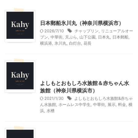
乗り物
神奈川レジャー、観光
日本郵船氷川丸（神奈川県横浜市）
2026/7/10
チャップリン
,
リニューアルオー
プン
,
中華街
,
天ぷら
,
山下公園
,
日本丸
,
日本郵船
,
横浜港
,
氷川丸
,
白灯台
,
花長
神奈川レジャー、観光
首都圏雨の日向けレジャー
よしもとおもしろ水族館＆赤ちゃん水
族館（神奈川県横浜市）
2021/1/30
よしもとおもしろ水族館&赤ちゃ
ん水族館
,
ホームレス中学生
,
中華街
,
展示
,
料金
,
横
浜
,
水槽
神奈川レジャー、観光