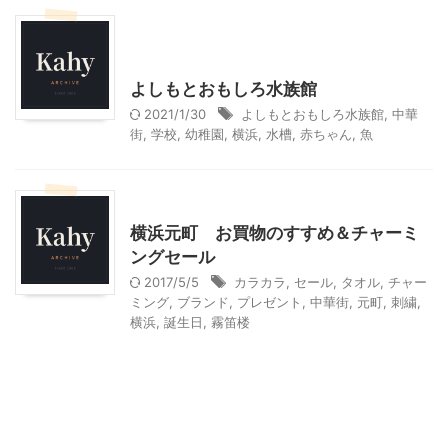
神奈川レジャー、観光
首都圏雨の日向けレジャー
よしもとおもしろ水族館
2021/1/30
よしもとおもしろ水族館
,
中華
街
,
学校
,
幼稚園
,
横浜
,
水槽
,
赤ちゃん
,
魚
ショッピングその他
横浜元町 お買物のすすめ＆チャーミ
ングセール
2017/5/5
カラカラ
,
セール
,
タオル
,
チャー
ミング
,
ブランド
,
プレゼント
,
中華街
,
元町
,
刺繍
,
横浜
,
誕生日
,
霧笛楼