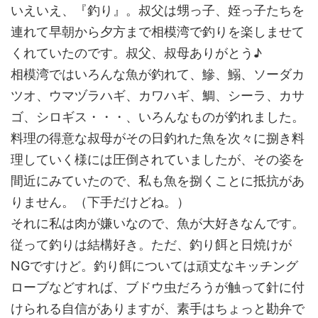
いえいえ、『釣り』。叔父は甥っ子、姪っ子たちを
連れて早朝から夕方まで相模湾で釣りを楽しませて
くれていたのです。叔父、叔母ありがとう♪
相模湾ではいろんな魚が釣れて、鰺、鰯、ソーダカ
ツオ、ウマヅラハギ、カワハギ、鯛、シーラ、カサ
ゴ、シロギス・・・、いろんなものが釣れました。
料理の得意な叔母がその日釣れた魚を次々に捌き料
理していく様には圧倒されていましたが、その姿を
間近にみていたので、私も魚を捌くことに抵抗があ
りません。（下手だけどね。）
それに私は肉が嫌いなので、魚が大好きなんです。
従って釣りは結構好き。ただ、釣り餌と日焼けが
NGですけど。釣り餌については頑丈なキッチング
ローブなどすれば、ブドウ虫だろうが触って針に付
けられる自信がありますが、素手はちょっと勘弁で