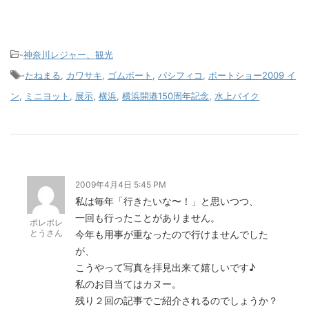
-
神奈川レジャー、観光
-
たねまる
,
カワサキ
,
ゴムボート
,
パシフィコ
,
ボートショー2009 イ
ン
,
ミニヨット
,
展示
,
横浜
,
横浜開港150周年記念
,
水上バイク
2009年4月4日 5:45 PM
私は毎年「行きたいな〜！」と思いつつ、
一回も行ったことがありません。
ポレポレ
とうさん
今年も用事が重なったので行けませんでした
が、
こうやって写真を拝見出来て嬉しいです♪
私のお目当てはカヌー。
残り２回の記事でご紹介されるのでしょうか？