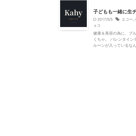
季節行事・イベント
Ｍ
子どもも一緒に生
2017/5/5
エコー
,
ョコ
健康＆美容の為に、プル
くちゃ。 バレンタイン
ルーンが入っているなんて