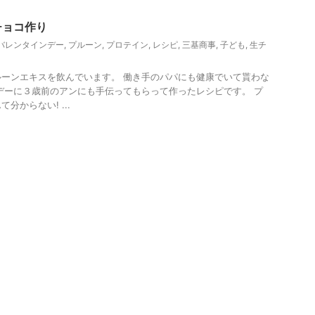
ＩＫＩプルーン
チョコ作り
バレンタインデー
,
プルーン
,
プロテイン
,
レシピ
,
三基商事
,
子ども
,
生チ
ーンエキスを飲んでいます。 働き手のパパにも健康でいて貰わな
デーに３歳前のアンにも手伝ってもらって作ったレシピです。 プ
分からない! ...