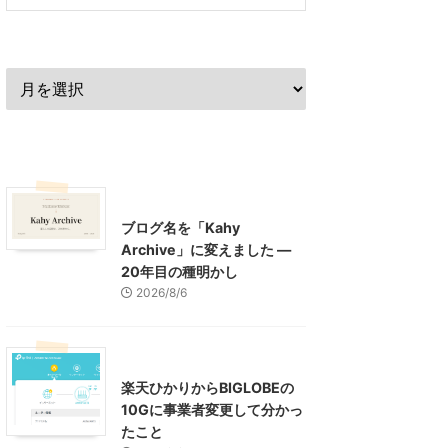
過去の記事
最近の記事
What's New
お知らせ
ブログ名を「Kahy
Archive」に変えました ―
20年目の種明かし
2026/8/6
インターネット
楽天ひかりからBIGLOBEの
10Gに事業者変更して分かっ
たこと