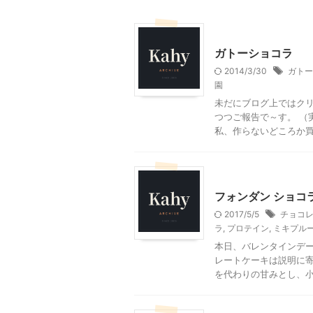
自由学園幼児生活団（あお
ガトーショコラ
2014/3/30
ガトー
園
未だにブログ上ではクリ
つつご報告で～す。 （
私、作らないどころか買い
その他の地域のグルメ
フォンダン ショコ
2017/5/5
チョコ
ラ
,
プロテイン
,
ミキプル
本日、バレンタインデー
レートケーキは説明に寄
を代わりの甘みとし、小麦