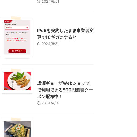
2024/6/21
インターネット
IPoEを契約したまま事業者変
更で10ギガにすると
2024/6/21
東京グルメ
町田周辺
成瀬ギョーザWebショップ
で利用できる500円割引クー
ポン配布中！
2024/4/9
グルメ
レジャー、お出かけ、観光