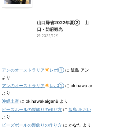
山口グルメ
山口レジャー、観光
山口帰省2022年夏② 山
口・防府観光
2022/12/1
最近のコメント
アンのオーストラリア
レポ①
に
飯島 アン
より
アンのオーストラリア
レポ①
に
okinawa ar
より
沖縄土産
に
okinawakaiganB
より
ビーズボールの髪飾りの作り方
に
飯島 あおい
より
ビーズボールの髪飾りの作り方
に
かなた
より