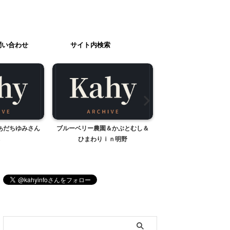
問い合わせ
サイト内検索
あだちゆみさん
ブルーベリー農園＆かぶとむし＆
家で過ごす春休み
ひまわりｉｎ明野
ブログ内検索