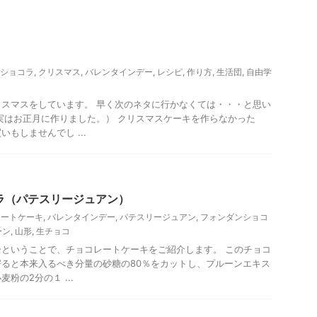
いの出身園）
ショコラ
,
クリスマス
,
バレンタインデー
,
レシピ
,
作り方
,
生活団
,
自由学
スマスをしています。 早く次のネタに行かなくては・・・と思い
実はお正月に作りました。） クリスマスケーキを作らなかった
もしませんでし ...
贈答・お土産グルメ
ＭＩＫＩプルーン
ラ（パテスリージュアン）
レートケーキ
,
バレンタインデー
,
パテスリージュアン
,
フォンダンショコ
ーン
,
山形
,
生チョコ
ということで、チョコレートケーキをご紹介します。 このチョコ
ると本来入るべき分量の砂糖の80％をカットし、プルーンエキス
粉の2分の１ ...