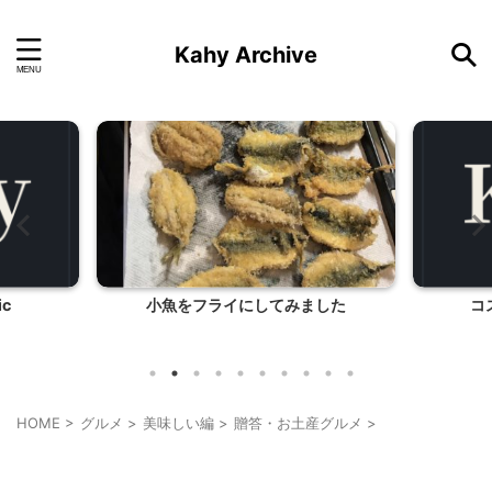
Kahy Archive
した
コストコで買ったもの ６
ハロ
HOME
>
グルメ
>
美味しい編
>
贈答・お土産グルメ
>
贈答・お土産グルメ