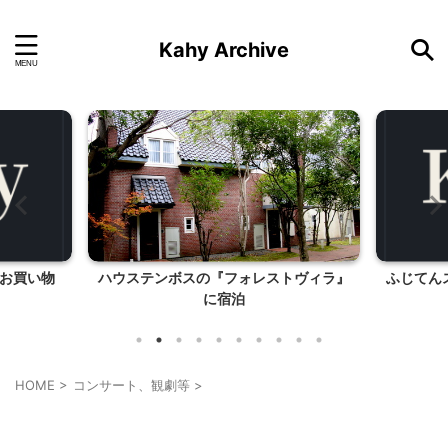
Kahy Archive
でお買い物
ハウステンボスの『フォレストヴィラ』
ふじてん
に宿泊
HOME
>
コンサート、観劇等
>
コンサート、観劇等