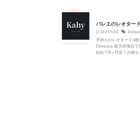
大人になってからのバレエ
バレエのレオタード
2021/1/30
Dessu
手持ちのレオタード4枚
Dessous 楽天市場
始めて9ヶ月近くが経ちます