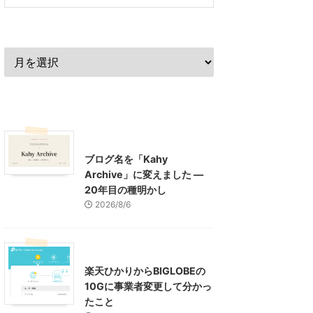
過去の記事
最近の記事
What's New
お知らせ
ブログ名を「Kahy
Archive」に変えました ―
20年目の種明かし
2026/8/6
インターネット
楽天ひかりからBIGLOBEの
10Gに事業者変更して分かっ
たこと