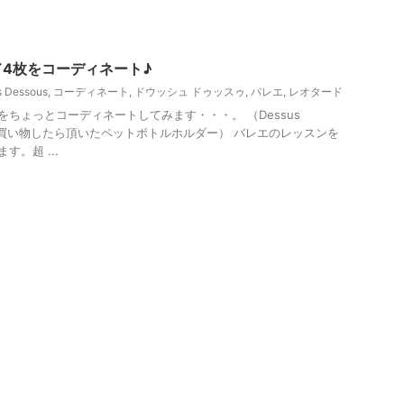
4枚をコーディネート♪
s Dessous
,
コーディネート
,
ドウッシュ ドゥッスゥ
,
バレエ
,
レオタード
をちょっとコーディネートしてみます・・・。 （Dessus
店で買い物したら頂いたペットボトルホルダー） バレエのレッスンを
。超 ...