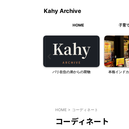
Kahy Archive
HOME
子育
のバレエを習います
パリ在住の弟からの荷物
本格インドカ
HOME
>
コーディネート
コーディネート