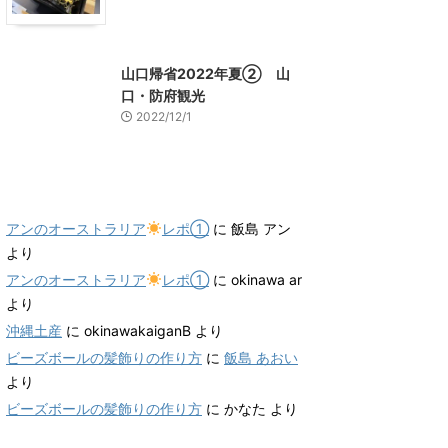
山口グルメ
山口レジャー、観光
山口帰省2022年夏② 山
口・防府観光
2022/12/1
最近のコメント
アンのオーストラリア
レポ①
に
飯島 アン
より
アンのオーストラリア
レポ①
に
okinawa ar
より
沖縄土産
に
okinawakaiganB
より
ビーズボールの髪飾りの作り方
に
飯島 あおい
より
ビーズボールの髪飾りの作り方
に
かなた
より