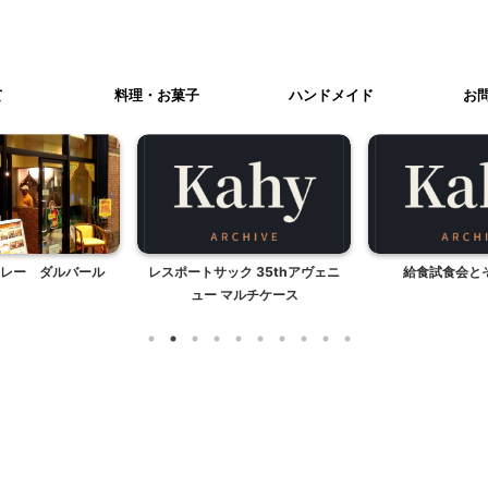
て
料理・お菓子
ハンドメイド
お
レー ダルバール
レスポートサック 35thアヴェニ
給食試食会と
ュー マルチケース