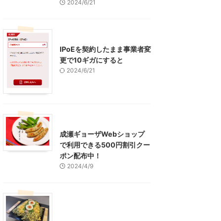
2024/6/21
インターネット
IPoEを契約したまま事業者変
更で10ギガにすると
2024/6/21
東京グルメ
町田周辺
成瀬ギョーザWebショップ
で利用できる500円割引クー
ポン配布中！
2024/4/9
グルメ
レジャー、お出かけ、観光