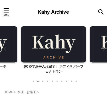
Kahy Archive
ーチ
60秒でお手入れ完了！ ラフィネ パーフ
ェクトワン
HOME
>
料理・お菓子
>
料理・お菓子