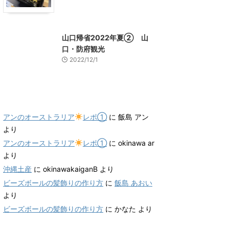
山口グルメ
山口レジャー、観光
山口帰省2022年夏② 山
口・防府観光
2022/12/1
最近のコメント
アンのオーストラリア
レポ①
に
飯島 アン
より
アンのオーストラリア
レポ①
に
okinawa ar
より
沖縄土産
に
okinawakaiganB
より
ビーズボールの髪飾りの作り方
に
飯島 あおい
より
ビーズボールの髪飾りの作り方
に
かなた
より