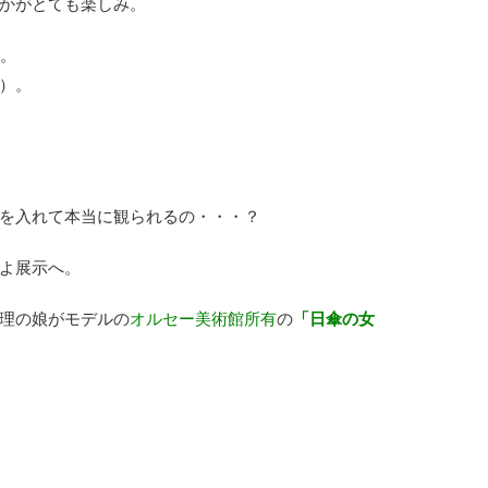
かがとても楽しみ。
着。
）。
を入れて本当に観られるの・・・？
よ展示へ。
理の娘がモデルの
オルセー美術館所有
の
「日傘の女