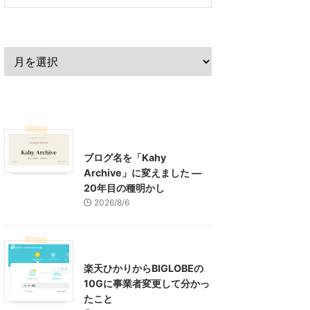
過去の記事
最近の記事
What's New
お知らせ
ブログ名を「Kahy
Archive」に変えました ―
20年目の種明かし
2026/8/6
インターネット
楽天ひかりからBIGLOBEの
10Gに事業者変更して分かっ
たこと