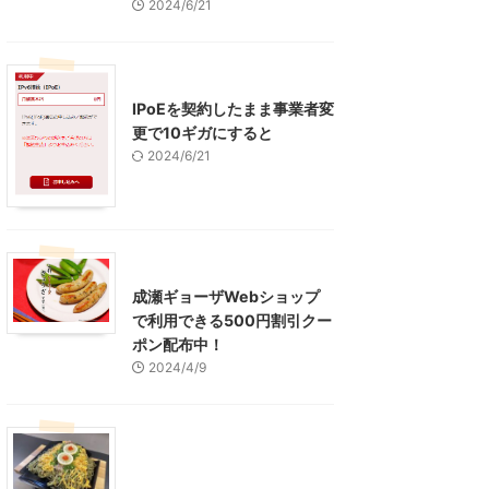
2024/6/21
インターネット
IPoEを契約したまま事業者変
更で10ギガにすると
2024/6/21
東京グルメ
町田周辺
成瀬ギョーザWebショップ
で利用できる500円割引クー
ポン配布中！
2024/4/9
グルメ
レジャー、お出かけ、観光