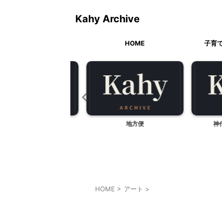
Kahy Archive
HOME
子育
山梨県北杜市武川町）
地方便
神代植
HOME
>
アート
>
アート