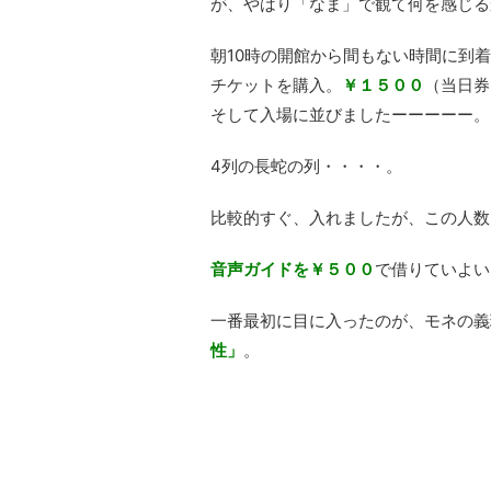
が、やはり「なま」で観て何を感じる
朝10時の開館から間もない時間に到
チケットを購入。
￥１５００
（当日券
そして入場に並びましたーーーーー。
4列の長蛇の列・・・・。
比較的すぐ、入れましたが、この人数
音声ガイドを￥５００
で借りていよい
一番最初に目に入ったのが、モネの義
性」
。