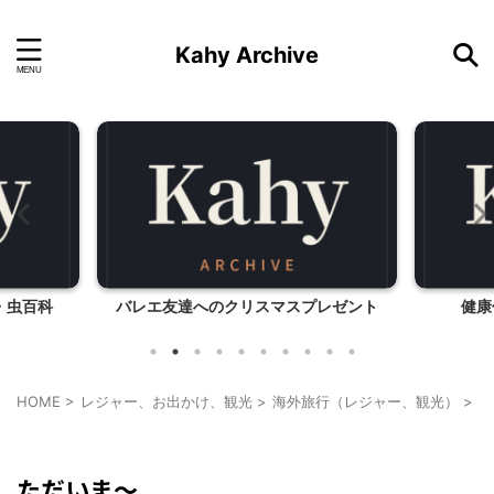
Kahy Archive
・虫百科
バレエ友達へのクリスマスプレゼント
健康
HOME
>
レジャー、お出かけ、観光
>
海外旅行（レジャー、観光）
>
韓
韓国旅行
ただいま～