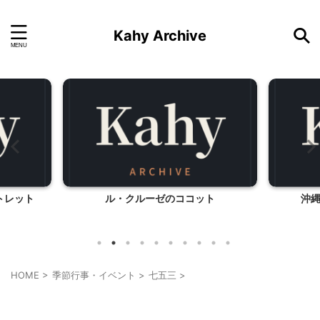
Kahy Archive
ト
沖縄から、魔法のプレゼント
ハウステ
HOME
>
季節行事・イベント
>
七五三
>
七五三
子育て
季節行事・イベント