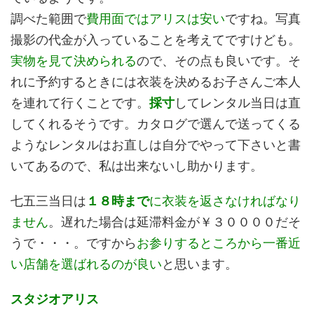
調べた範囲で
費用面ではアリスは安い
ですね。写真
撮影の代金が入っていることを考えてですけども。
実物を見て決められる
ので、その点も良いです。そ
れに予約するときには衣装を決めるお子さんご本人
を連れて行くことです。
採寸
してレンタル当日は直
してくれるそうです。カタログで選んで送ってくる
ようなレンタルはお直しは自分でやって下さいと書
いてあるので、私は出来ないし助かります。
七五三当日は
１８時まで
に衣装を返さなければなり
ません
。遅れた場合は延滞料金が￥３００００だそ
うで・・・。ですから
お参りするところから一番近
い店舗を選ばれるのが良い
と思います。
スタジオアリス