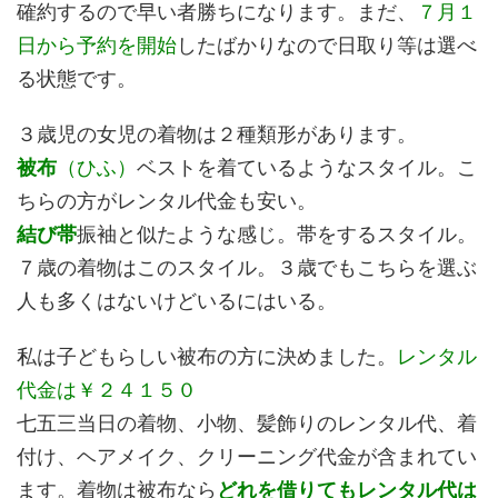
確約するので早い者勝ちになります。まだ、
７月１
日から予約
を開始
したばかりなので日取り等は選べ
る状態です。
３歳児の女児の着物は２種類形があります。
被布
（ひふ）
ベストを着ているようなスタイル。こ
ちらの方がレンタル代金も安い。
結び帯
振袖と似たような感じ。帯をするスタイル。
７歳の着物はこのスタイル。３歳でもこちらを選ぶ
人も多くはないけどいるにはいる。
私は子どもらしい被布の方に決めました。
レンタル
代金は￥２４１５０
七五三当日の着物、小物、髪飾りのレンタル代、着
付け、ヘアメイク、クリーニング代金が含まれてい
ます。着物は被布なら
どれを借りても
レンタル代は