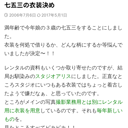
七五三の衣装決め
2006年7月6日
2017年5月1日
満年齢で今年娘の３歳の七五三をすることにしまし
た。
衣装を何処で借りるか、どんな柄にするか等悩んで
いましたが決定〜！！
レンタルの資料もいくつか取り寄せたのですが、結
局お馴染みの
スタジオアリス
にしました。正直なと
ころスタジオにいつもある衣装ではちょっと着古し
たようで嫌だなぁ、と思っていたのです。
ところがメインの写真
撮影業務用とは別にレンタル
用に衣装を用意
しているのです。それも
毎年新しい
もの
を。
見たところすべてピカピカ！！