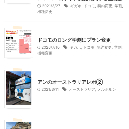
2021/3/27
ギガホ
,
ドコモ
,
契約変更
,
学割
,
機種変更
スマホ
ドコモのロング学割にプラン変更
2026/7/10
ギガホ
,
ドコモ
,
契約変更
,
学割
,
機種変更
海外旅行（レジャー、観光）
アンのオーストラリアレポ②
2021/3/11
オーストラリア
,
メルボルン
海外旅行（レジャー、観光）