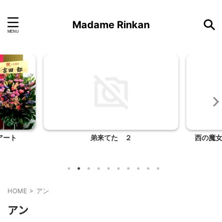
Madame Rinkan
アート
弟来てた ２
西の魔
HOME
>
アン
アン