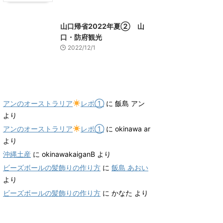
山口レジャー、観光
山口帰省2022年夏② 山
口・防府観光
2022/12/1
最近のコメント
アンのオーストラリア
レポ①
に
飯島 アン
より
アンのオーストラリア
レポ①
に
okinawa ar
より
沖縄土産
に
okinawakaiganB
より
ビーズボールの髪飾りの作り方
に
飯島 あおい
より
ビーズボールの髪飾りの作り方
に
かなた
より