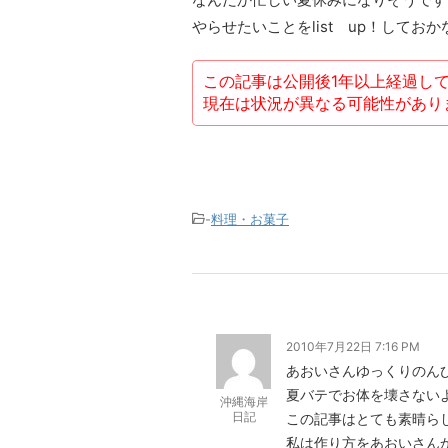
やらせたいことをlist up！してお
この記事は公開後1年以上経過し
現在は状況が異なる可能性があり
-
料理・お菓子
2010年7月22日 7:16 PM
あおいさんゆっくりのん
夏バテでお体を壊さない
沖縄海岸
日記
この記事はとても素晴ら
私は作り方をあおいさん