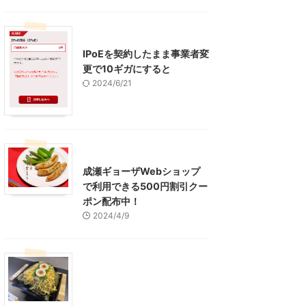
インターネット
IPoEを契約したまま事業者変
更で10ギガにすると
2024/6/21
東京グルメ
町田周辺
成瀬ギョーザWebショップ
で利用できる500円割引クー
ポン配布中！
2024/4/9
グルメ
レジャー、お出かけ、観光
山口グルメ