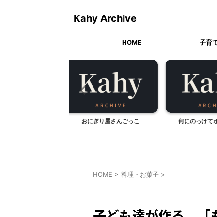
Kahy Archive
HOME
子育
ぎり屋さんごっこ
何にのっけてポン酢ジュレ
お正
HOME
>
料理・お菓子
>
料理・お菓子
子ども達が作る、「