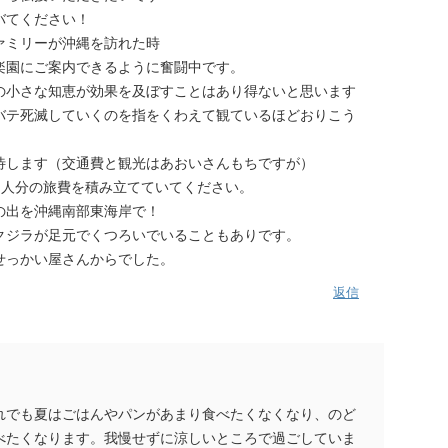
バてください！
ァミリーが沖縄を訪れた時
楽園にご案内できるように奮闘中です。
の小さな知恵が効果を及ぼすことはあり得ないと思います
バテ死滅していくのを指をくわえて観ているほどおりこう
待します（交通費と観光はあおいさんもちですが）
８人分の旅費を積み立てていてください。
の出を沖縄南部東海岸で！
クジラが足元でくつろいでいることもありです。
せっかい屋さんからでした。
返信
れでも夏はごはんやパンがあまり食べたくなくなり、のど
べたくなります。我慢せずに涼しいところで過ごしていま