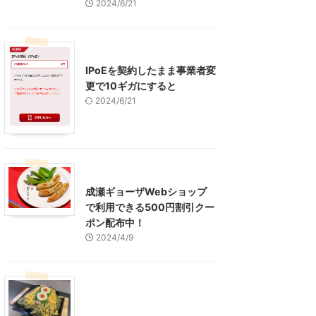
2024/6/21
インターネット
IPoEを契約したまま事業者変
更で10ギガにすると
2024/6/21
東京グルメ
町田周辺
成瀬ギョーザWebショップ
で利用できる500円割引クー
ポン配布中！
2024/4/9
グルメ
レジャー、お出かけ、観光