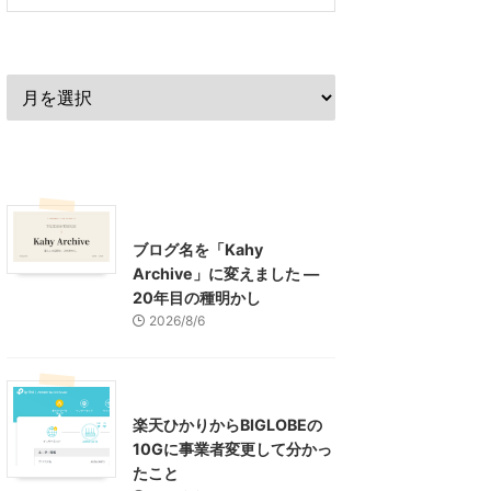
過去の記事
最近の記事
What's New
お知らせ
ブログ名を「Kahy
Archive」に変えました ―
20年目の種明かし
2026/8/6
インターネット
楽天ひかりからBIGLOBEの
10Gに事業者変更して分かっ
たこと