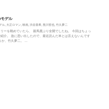
映画
のモデル
デル
,
大正ロマン
,
映画
,
渋谷亜希
,
熊川哲也
,
竹久夢二
リーを眺めていたら、 親馬鹿ぶり全開でしたね。 今回はちょっ
紹介。 急に思い出したので、最近読んだ本とは言えないんです
か、竹久夢二。 ...