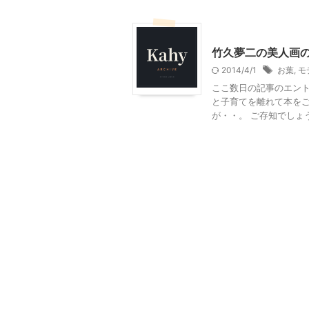
アート
大人向け書籍
竹久夢二の美人画
2014/4/1
お葉
,
モ
ここ数日の記事のエント
と子育てを離れて本をご
が・・。 ご存知でしょう