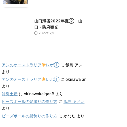
山口グルメ
山口レジャー、観光
山口帰省2022年夏② 山
口・防府観光
2022/12/1
最近のコメント
アンのオーストラリア
レポ①
に
飯島 アン
より
アンのオーストラリア
レポ①
に
okinawa ar
より
沖縄土産
に
okinawakaiganB
より
ビーズボールの髪飾りの作り方
に
飯島 あおい
より
ビーズボールの髪飾りの作り方
に
かなた
より