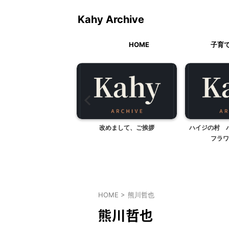
Kahy Archive
HOME
子育
堂（神奈川県厚木市）
改めまして、ご挨拶
ハイジの村 
フラワ
HOME
>
熊川哲也
熊川哲也