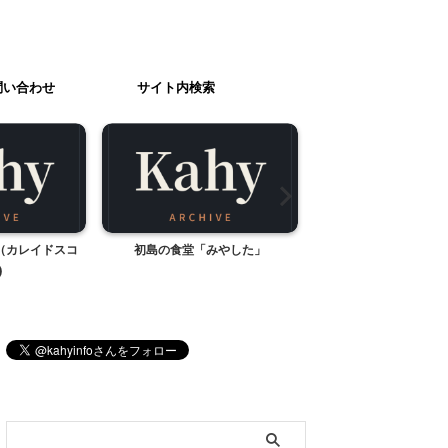
問い合わせ
サイト内検索
（カレイドスコ
初島の食堂「みやした」
関門海峡を一望 火の
)
口県下関市）
ブログ内検索