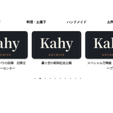
て
料理・お菓子
ハンドメイド
お
バラの回廊 旧県立
曇り空の昭和記念公園
スペシャル万華鏡
ーセンター
ープ