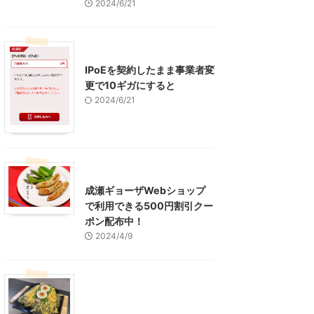
2024/6/21
インターネット
IPoEを契約したまま事業者変
更で10ギガにすると
2024/6/21
東京グルメ
町田周辺
成瀬ギョーザWebショップ
で利用できる500円割引クー
ポン配布中！
2024/4/9
グルメ
レジャー、お出かけ、観光