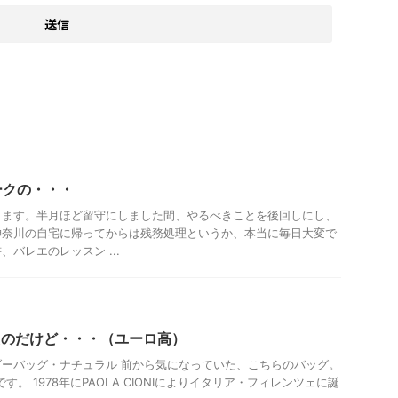
ークの・・・
ります。半月ほど留守にしました間、やるべきことを後回しにし、
神奈川の自宅に帰ってからは残務処理というか、本当に毎日大変で
バレエのレッスン ...
ったのだけど・・・（ユーロ高）
ョルダーバッグ・ナチュラル 前から気になっていた、こちらのバッグ。
グです。 1978年にPAOLA CIONIによりイタリア・フィレンツェに誕