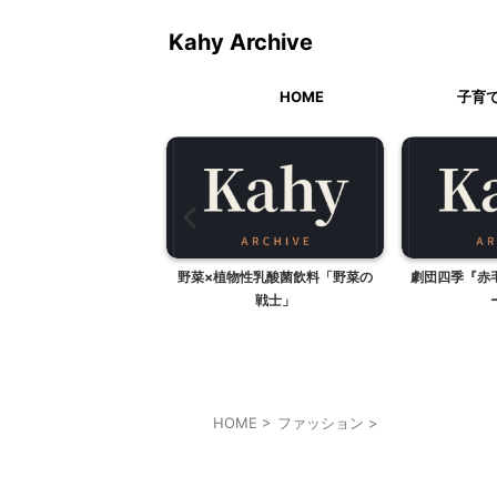
Kahy Archive
HOME
子育
物性乳酸菌飲料「野菜の
劇団四季『赤毛のアン』全国ツア
笑える
戦士」
ー初日
HOME
>
ファッション
>
ファッション