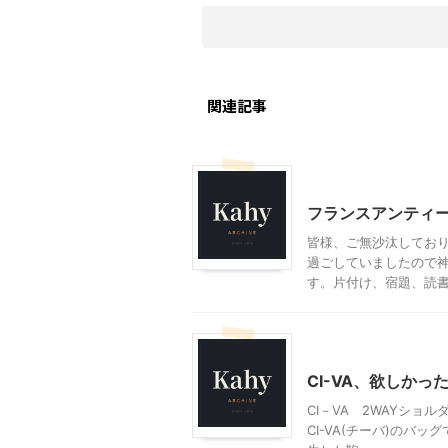
関連記事
ファッション
フランスアンティ
皆様、ご無沙汰してお
過ごしていましたので
す。片付け、宿題、読書、
ファッション
CI-VA、欲しか
CI－VA 2WAYシ
CI-VA(チーバ)のバッ