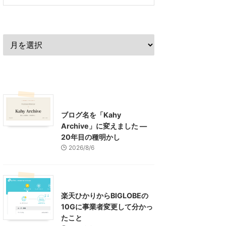
過去の記事
最近の記事
What's New
お知らせ
ブログ名を「Kahy
Archive」に変えました ―
20年目の種明かし
2026/8/6
インターネット
楽天ひかりからBIGLOBEの
10Gに事業者変更して分かっ
たこと