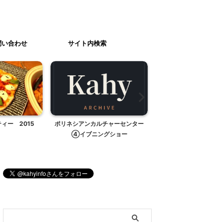
問い合わせ
サイト内検索
チャーセンター
水疱瘡かな？
携帯電話についてのア
グショー
願いします！
ブログ内検索