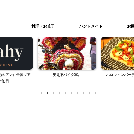
て
料理・お菓子
ハンドメイド
お
バイク軍。
ハロウィンパーティー 2015
ポリネシアンカル
④イブニン