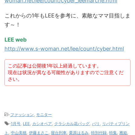
woman.net/lee/count/cyber_leemarche.html
これからの1年もLEEを参考に、素敵なママ目指しま
す～！
LEE web
http://www.s-woman.net/lee/count/cyber.html
この記事は公開後1年以上経過しています。
現在は状況が異なる可能性がありますのでご注意くだ
さい。
-
ファッション
,
モニター
-
1月号
,
LEE
,
カシオペア
,
クラシカル花バッグ
,
パリ
,
リバティプリン
ト
,
中山美穂
,
伊藤まさこ
,
寝台列車
,
栗原はるみ
,
特別付録
,
特集
,
雅姫
,