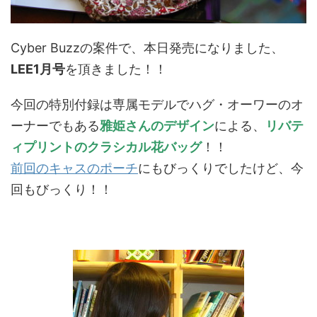
Cyber Buzzの案件で、本日発売になりました、
LEE1月号
を頂きました！！
今回の特別付録は専属モデルでハグ・オーワーのオ
ーナーでもある
雅姫さんのデザイン
による、
リバテ
ィプリントのクラシカル花バッグ
！！
前回のキャスのポーチ
にもびっくりでしたけど、今
回もびっくり！！