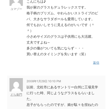
こんにちは♪
我が家のグラスもデュラレックスです。
ユマゾー
格子柄のプリズム、やわらかいストライプのビ
バ、大きなサラダボールも愛用しています。
何でもおいしそうに見えるのがいいです（＾
＾）
小さめサイズのグラスは子供用にも大活躍。
丈夫ですよね～
多少の傷がついても気にならず・・・
買い替えのタイミングを失います（笑）
返信
2008年1月29日 10:10 PM
以前、北杜市にあるサントリー白州に工場見学
に行った時、同じようなグラスをもらいまし
どら衛門
た。
息子がもらったのですが、娘が駄々を捏ねたの