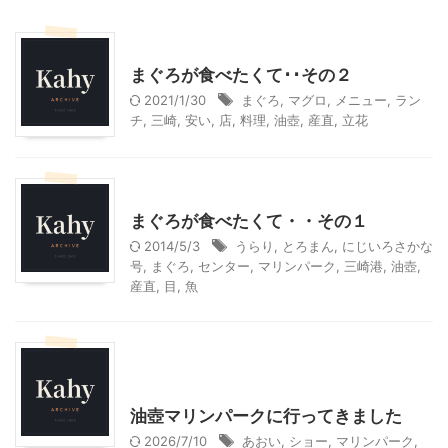
神奈川グルメ
神奈川レジャー、観光
まぐろが食べたくて･･その２
2021/1/30
まぐろ
,
マグロ
,
メニュー
,
ラン
チ
,
三崎
,
安い
,
店
,
料理
,
油壺
,
産直
,
立花
神奈川グルメ
神奈川レジャー、観光
まぐろが食べたくて・・その１
2014/5/3
うらり
,
とろまん
,
にじいろさかな
号
,
まぐろ
,
センター
,
マリンパーク
,
三崎港
,
油壺
,
産直
,
目
,
魚
神奈川レジャー、観光
首都圏雨の日向けレジャー
油壺マリンパークに行ってきました
2026/7/10
あおい
,
ショー
,
マリンパーク
,