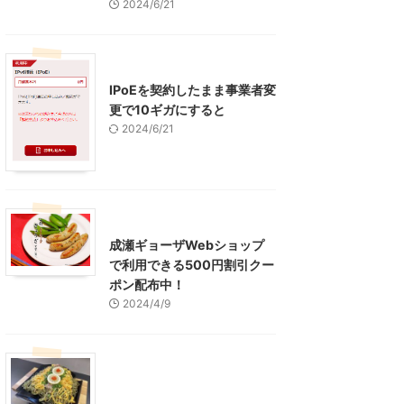
2024/6/21
インターネット
IPoEを契約したまま事業者変
更で10ギガにすると
2024/6/21
東京グルメ
町田周辺
成瀬ギョーザWebショップ
で利用できる500円割引クー
ポン配布中！
2024/4/9
グルメ
レジャー、お出かけ、観光