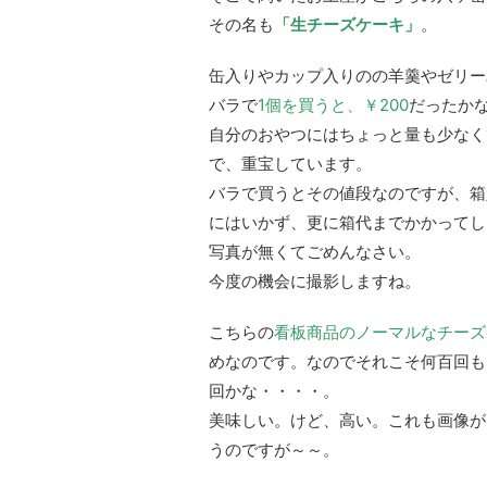
その名も
「生チーズケーキ」
。
缶入りやカップ入りのの羊羹やゼリー
バラで
1個を買うと、￥200
だったか
自分のおやつにはちょっと量も少なく
で、重宝しています。
バラで買うとその値段なのですが、箱入
にはいかず、更に箱代までかかってし
写真が無くてごめんなさい。
今度の機会に撮影しますね。
こちらの
看板商品のノーマルなチーズ
めなのです。なのでそれこそ何百回も
回かな・・・・。
美味しい。けど、高い。これも画像が
うのですが～～。