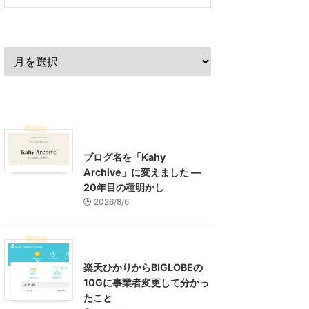
過去の記事
最近の記事
What's New
お知らせ
ブログ名を「Kahy
Archive」に変えました ―
20年目の種明かし
2026/8/6
インターネット
楽天ひかりからBIGLOBEの
10Gに事業者変更して分かっ
たこと