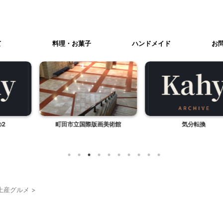
て
料理・お菓子
ハンドメイド
お
国際版画美術館
気分転換
神奈川より、
土産グルメ
>