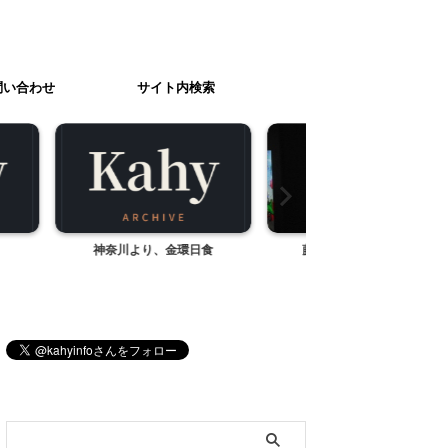
問い合わせ
サイト内検索
金環日食
藤城清治 卒寿記念90展
ていぱーく 逓信総合
京都千代田区大手
ブログ内検索