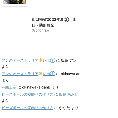
山口グルメ
山口レジャー、観光
山口帰省2022年夏② 山
口・防府観光
2022/12/1
最近のコメント
アンのオーストラリア
レポ①
に
飯島 アン
より
アンのオーストラリア
レポ①
に
okinawa ar
より
沖縄土産
に
okinawakaiganB
より
ビーズボールの髪飾りの作り方
に
飯島 あおい
より
ビーズボールの髪飾りの作り方
に
かなた
より