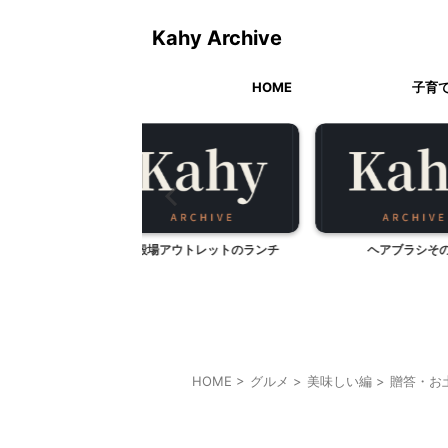
Kahy Archive
HOME
子育
アウトレットのランチ
ヘアブラシその2
町田市立
HOME
>
グルメ
>
美味しい編
>
贈答・お
贈答・お土産グルメ