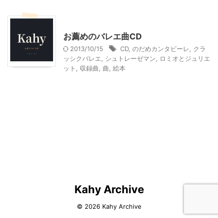
大人になってからのバレエ
子どものバレエ
お薦めのバレエ曲CD
2013/10/15
CD
,
のだめカンタビーレ
,
クラ
ッシクバレエ
,
シュトレーゼマン
,
ロミオとジュリエ
ット
,
収録曲
,
曲
,
絵本
Kahy Archive
© 2026 Kahy Archive