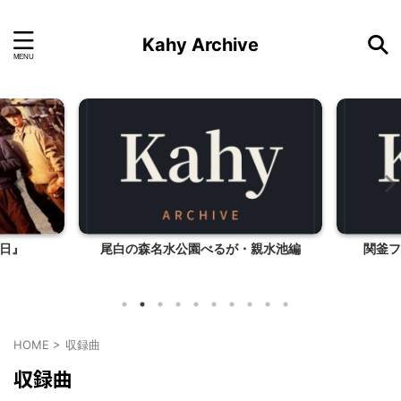
Kahy Archive
日』
尾白の森名水公園べるが・親水池編
関釜フ
HOME
>
収録曲
収録曲