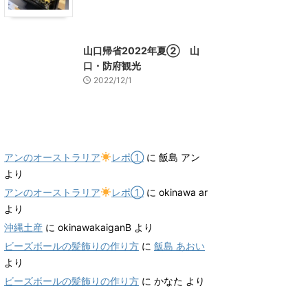
山口グルメ
山口レジャー、観光
山口帰省2022年夏② 山
口・防府観光
2022/12/1
最近のコメント
アンのオーストラリア
レポ①
に
飯島 アン
より
アンのオーストラリア
レポ①
に
okinawa ar
より
沖縄土産
に
okinawakaiganB
より
ビーズボールの髪飾りの作り方
に
飯島 あおい
より
ビーズボールの髪飾りの作り方
に
かなた
より