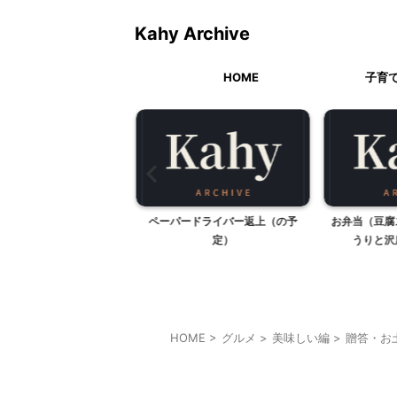
Kahy Archive
HOME
子育
ねむーい
ペーパードライバー返上（の予
お弁当（豆腐
定）
うりと沢
HOME
>
グルメ
>
美味しい編
>
贈答・お
贈答・お土産グルメ