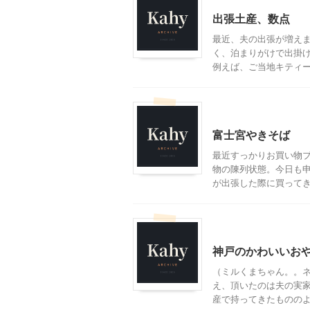
出張土産、数点
最近、夫の出張が増えま
く、泊まりがけで出掛け
例えば、ご当地キティーの
贈答・お土産グルメ
富士宮やきそば
最近すっかりお買い物
物の陳列状態。今日も
が出張した際に買ってきた
贈答・お土産グルメ
神戸のかわいいお
（ミルくまちゃん。。ネ
え、頂いたのは夫の実家
産で持ってきたもののよう