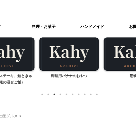
て
料理・お菓子
ハンドメイド
お
ステーキ、鮭ときゅ
料理用バナナのおやつ
朝食
庵の混ぜご飯）
土産グルメ
>