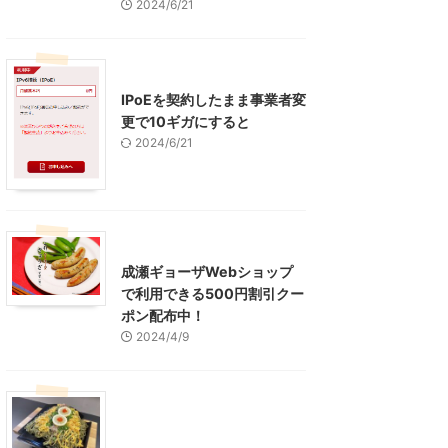
2024/6/21
インターネット
IPoEを契約したまま事業者変
更で10ギガにすると
2024/6/21
東京グルメ
町田周辺
成瀬ギョーザWebショップ
で利用できる500円割引クー
ポン配布中！
2024/4/9
グルメ
レジャー、お出かけ、観光