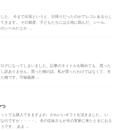
した。 今まで出張というと、日帰りだったのがアレコレあるらし
てきます。 その都度、子どもたちには土地に因んだ、シール。
シールだとか ...
ブログになってしまいました。記事のタイトルを眺めても、買った
申し訳ありません。買った物の話。私が買ったわけではなくて、夫
物です。守秘義務 ...
やつ
ットでも購入できますよ♪） かわいいギフトを頂きました。 い
なのですが・・・・。 夫の従妹さんが夫の実家に来たときにお土
です。 あま ...