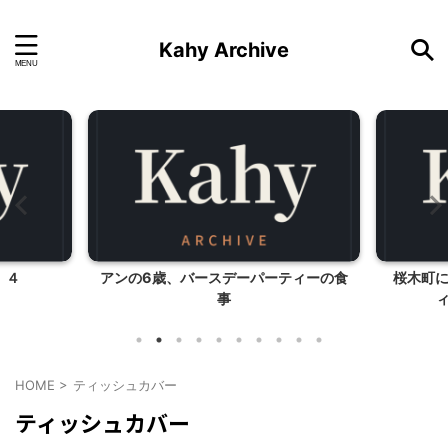
Kahy Archive
 ４
アンの6歳、バースデーパーティーの食
桜木町
事
ィ
HOME
>
ティッシュカバー
ティッシュカバー