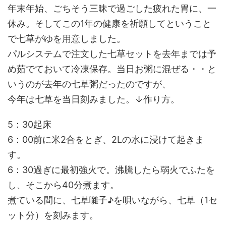
年末年始、ごちそう三昧で過ごした疲れた胃に、一
休み。そしてこの1年の健康を祈願してということ
で七草がゆを用意しました。
パルシステムで注文した七草セットを去年までは予
め茹でておいて冷凍保存。当日お粥に混ぜる・・と
いうのが去年の七草粥だったのですが、
今年は七草を当日刻みました。↓作り方。
5：30起床
6：00前に米2合をとぎ、2Lの水に浸けて起きま
す。
6：30過ぎに最初強火で。沸騰したら弱火でふたを
し、そこから40分煮ます。
煮ている間に、七草囃子♪を唄いながら、七草（1セ
ット分）を刻みます。