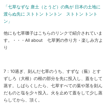
「七草なずな 唐土（とうど）の鳥が 日本の土地に
渡らぬ先に ストトン トントン ストトン トント
ン」
他にも七草囃子はこちらのリンクで紹介されていま
す。・・・All about 七草粥の作り方・楽しみ方よ
り
7：10過ぎ、刻んだ七草のうち、すずな（蕪）とす
ずしろ（大根）の根の部分を先に投入し、蓋をして
蒸す。しばらくしたら、七草すべての葉や茎を刻ん
だものと塩を少々投入。火を止めて蓋をして少し蒸
らしてから、頂く。