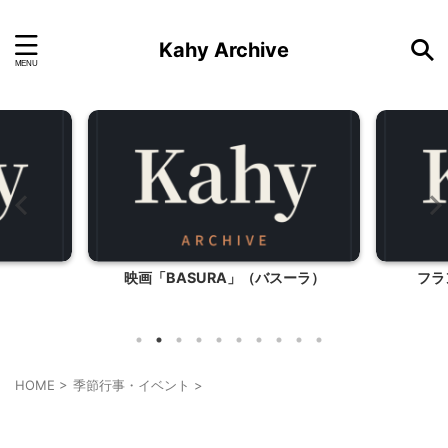
Kahy Archive
映画「BASURA」（バスーラ）
フラ
HOME
>
季節行事・イベント
>
季節行事・イベント
料理・お菓子