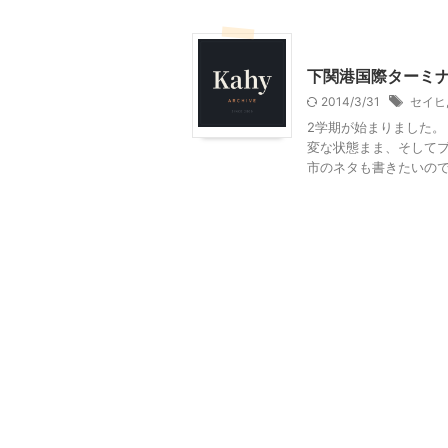
乗り物
韓国旅行
下関港国際ターミ
2014/3/31
セイヒ
2学期が始まりました。
変な状態まま、そしてブ
市のネタも書きたいのです