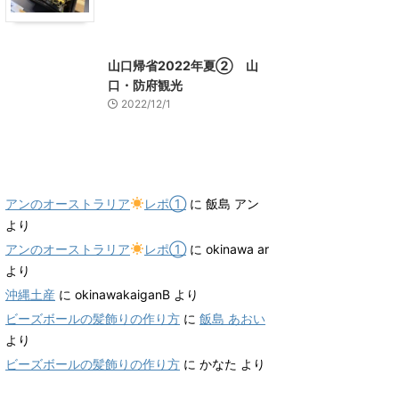
山口グルメ
山口レジャー、観光
山口帰省2022年夏② 山
口・防府観光
2022/12/1
最近のコメント
アンのオーストラリア
レポ①
に
飯島 アン
より
アンのオーストラリア
レポ①
に
okinawa ar
より
沖縄土産
に
okinawakaiganB
より
ビーズボールの髪飾りの作り方
に
飯島 あおい
より
ビーズボールの髪飾りの作り方
に
かなた
より