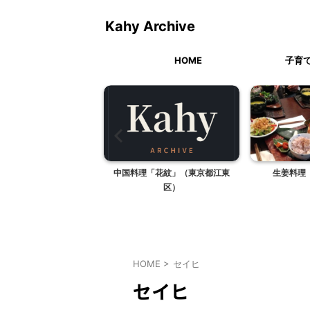
Kahy Archive
HOME
子育
座間店で買ってきまし
中国料理「花紋」（東京都江東
生姜料理
た！！
区）
HOME
>
セイヒ
セイヒ