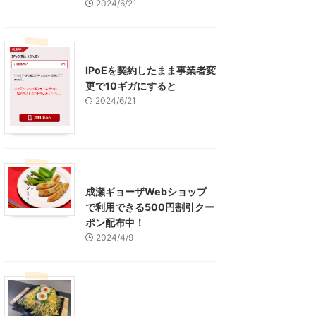
2024/6/21
インターネット
IPoEを契約したまま事業者変
更で10ギガにすると
2024/6/21
東京グルメ
町田周辺
成瀬ギョーザWebショップ
で利用できる500円割引クー
ポン配布中！
2024/4/9
グルメ
レジャー、お出かけ、観光