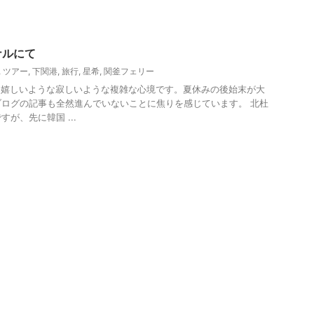
ナルにて
,
ツアー
,
下関港
,
旅行
,
星希
,
関釜フェリー
 嬉しいような寂しいような複雑な心境です。夏休みの後始末が大
ログの記事も全然進んでいないことに焦りを感じています。 北杜
が、先に韓国 ...