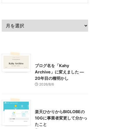
過去の記事
最近の記事
What's New
お知らせ
ブログ名を「Kahy
Archive」に変えました ―
20年目の種明かし
2026/8/6
インターネット
楽天ひかりからBIGLOBEの
10Gに事業者変更して分かっ
たこと