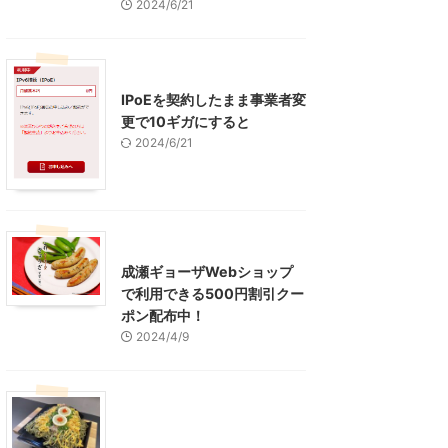
2024/6/21
インターネット
IPoEを契約したまま事業者変
更で10ギガにすると
2024/6/21
東京グルメ
町田周辺
成瀬ギョーザWebショップ
で利用できる500円割引クー
ポン配布中！
2024/4/9
グルメ
レジャー、お出かけ、観光