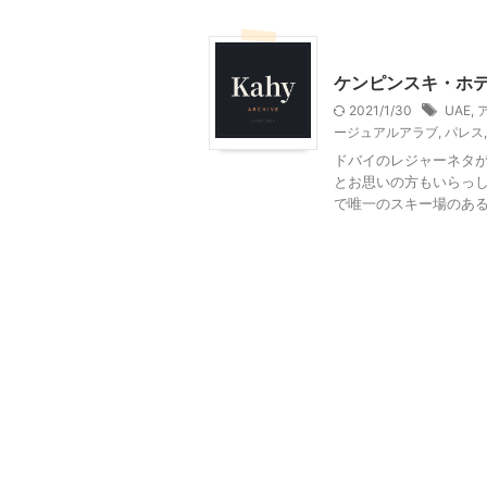
ドバイ旅行
ケンピンスキ・ホ
2021/1/30
UAE
,
ージュアルアラブ
,
パレス
ドバイのレジャーネタが
とお思いの方もいらっし
で唯一のスキー場のあるホテ