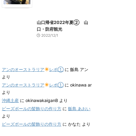
山口グルメ
山口レジャー、観光
山口帰省2022年夏② 山
口・防府観光
2022/12/1
最近のコメント
アンのオーストラリア
レポ①
に
飯島 アン
より
アンのオーストラリア
レポ①
に
okinawa ar
より
沖縄土産
に
okinawakaiganB
より
ビーズボールの髪飾りの作り方
に
飯島 あおい
より
ビーズボールの髪飾りの作り方
に
かなた
より