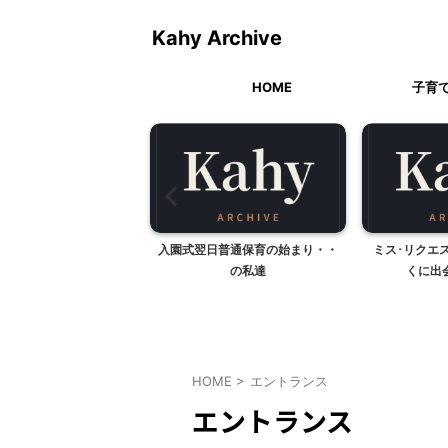
Kahy Archive
HOME
子育
取りゲームの導入
入園式翌日普通保育の始まり・・
ミス･リクエ
の私達
くに出
HOME
>
エントランス
エントランス