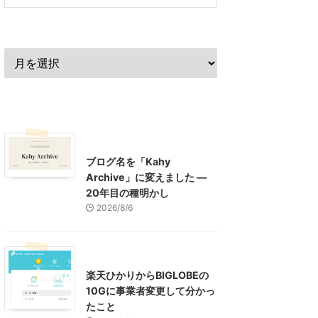
過去の記事
最近の記事
What's New
お知らせ
ブログ名を「Kahy
Archive」に変えました ―
20年目の種明かし
2026/8/6
インターネット
楽天ひかりからBIGLOBEの
10Gに事業者変更して分かっ
たこと