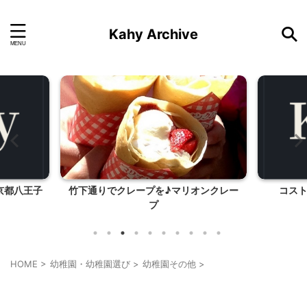
Kahy Archive
京都八王子
竹下通りでクレープを♪マリオンクレー
コス
プ
HOME
>
幼稚園・幼稚園選び
>
幼稚園その他
>
幼稚園その他