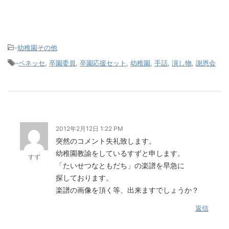
-
幼稚園その他
-
ベネッセ
,
卒園委員
,
卒園応援セット
,
幼稚園
,
手話
,
演し物
,
謝恩会
2012年2月12日 1:22 PM
突然のコメント失礼致します。
幼稚園教諭をしているすずと申します。
すず
「たいせつなともだち」の楽譜を早急に
探しております。
楽譜の画像を頂く等、出来ますでしょうか？
返信