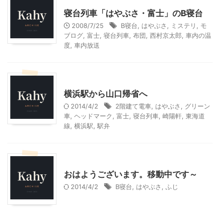
寝台列車「はやぶさ・富士」のB寝台
2008/7/25
B寝台
,
はやぶさ
,
ミステリ
,
モ
ブログ
,
富士
,
寝台列車
,
布団
,
西村京太郎
,
車内の温
度
,
車内放送
乗り物
横浜駅から山口帰省へ
2014/4/2
2階建て電車
,
はやぶさ
,
グリーン
車
,
ヘッドマーク
,
富士
,
寝台列車
,
崎陽軒
,
東海道
線
,
横浜駅
,
駅弁
乗り物
おはようございます。移動中です～
2014/4/2
B寝台
,
はやぶさ
,
ふじ