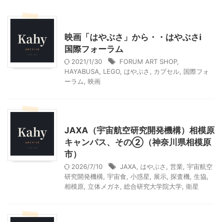
東京レジャー、観光
映画「はやぶさ」から・・はやぶさi
国際フォーラム
2021/1/30
FORUM ART SHOP
,
HAYABUSA
,
LEGO
,
はやぶさ
,
カプセル
,
国際フォ
ーラム
,
映画
神奈川レジャー、観光
JAXA（宇宙航空研究開発機構）相模原
キャンパス、その②（神奈川県相模原
市）
2026/7/10
JAXA
,
はやぶさ
,
営業
,
宇宙航空
研究開発機構
,
宇宙食
,
小惑星
,
展示
,
探査機
,
生協
,
相模原
,
立体メガネ
,
総合研究大学院大学
,
衛星
乗り物