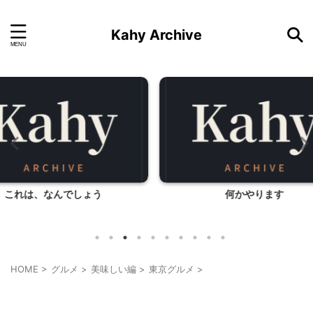
Kahy Archive
う
何かやります
こん
HOME
>
グルメ
>
美味しい編
>
東京グルメ
>
東京グルメ