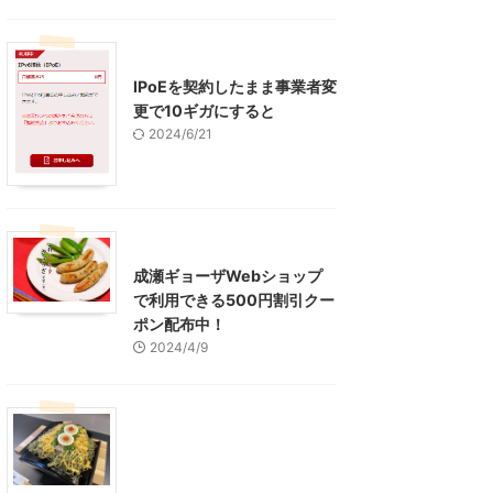
インターネット
IPoEを契約したまま事業者変
更で10ギガにすると
2024/6/21
東京グルメ
町田周辺
成瀬ギョーザWebショップ
で利用できる500円割引クー
ポン配布中！
2024/4/9
グルメ
レジャー、お出かけ、観光
山口グルメ