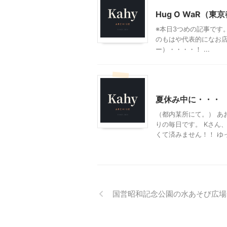
Hug O WaR（東
※本日3つめの記事です
のもはや代表的になお店
ー）・・・・！ ...
ファッション
夏休み中に・・・
（都内某所にて。） あ
りの毎日です。 Kさん
くて済みません！！ ゆっく
国営昭和記念公園の水あそび広場