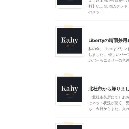
１年以上前から目を付け
料】CLE SERIESクレド
のメッ ...
ファッション
Libertyの晴雨兼用
私の傘、Libertyプ
しました。 優しいパー
カバーもエミリーの色違い
その他
ファッション
北杜市から帰りま
（北杜市某所にて）あ
はネット状況が悪く、
も、今日からまた、入れ替
ファッション