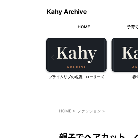
Kahy Archive
HOME
子育
0系のぞみからモブログ
プライムリブの名店、ローリーズ
春
HOME
>
ファッション
>
ファッション
親子でヘアカット 