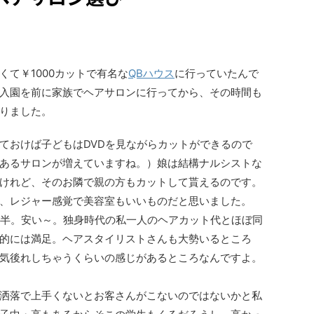
て￥1000カットで有名な
QBハウス
に行っていたんで
入園を前に家族でヘアサロンに行ってから、その時間も
りました。
ておけば子どもはDVDを見ながらカットができるので
あるサロンが増えていますね。）娘は結構ナルシストな
けれど、そのお隣で親の方もカットして貰えるのです。
、レジャー感覚で美容室もいいものだと思いました。
台後半。安い～。独身時代の私一人のヘアカット代とほぼ同
的には満足。ヘアスタイリストさんも大勢いるところ
気後れしちゃうくらいの感じがあるところなんですよ。
洒落で上手くないとお客さんがこないのではないかと私