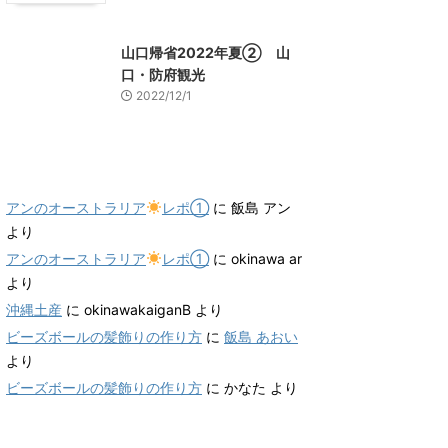
山口レジャー、観光
山口帰省2022年夏② 山
口・防府観光
2022/12/1
最近のコメント
アンのオーストラリア
レポ①
に
飯島 アン
より
アンのオーストラリア
レポ①
に
okinawa ar
より
沖縄土産
に
okinawakaiganB
より
ビーズボールの髪飾りの作り方
に
飯島 あおい
より
ビーズボールの髪飾りの作り方
に
かなた
より