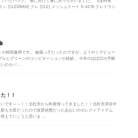
ていたバッグ。 春に向けて遂に買っちゃいました。 【送料無
ラン [CLEDRAN] クレ [CLE] メッシュトート S-4216 クレドラン
傘
リントの晴雨兼用です。 秘蔵っ子だったのですが、ようやくデビュー
プルとグリーンのコンビネーションが絶妙。 今年のほぼ日の手帳
のカバ ...
した！！
おいです～～！！北杜市から昨夜帰ってきました！！北杜市滞在中
更新も大変だったので放置状態だったあおいのセレクトアイテム
えていこうと思いま ...