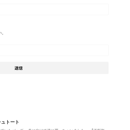
い。
シュトート