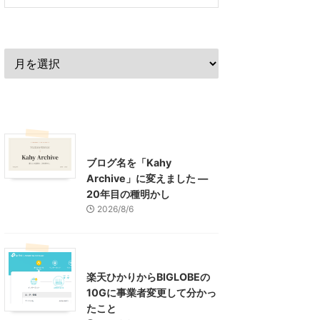
過去の記事
最近の記事
What's New
お知らせ
ブログ名を「Kahy
Archive」に変えました ―
20年目の種明かし
2026/8/6
インターネット
楽天ひかりからBIGLOBEの
10Gに事業者変更して分かっ
たこと