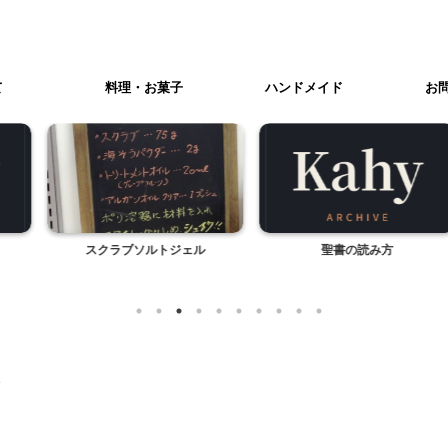
て
料理・お菓子
ハンドメイド
お
ソルトジェル
聖書の読み方
手縫いのおさらい
袋
>