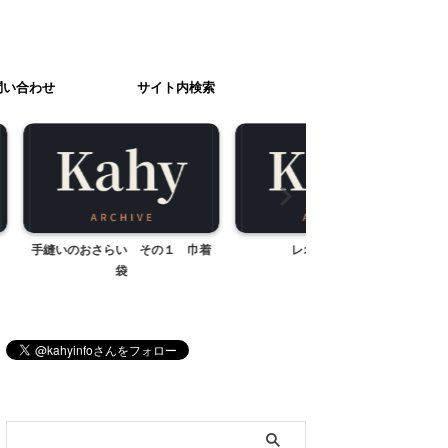
問い合わせ
サイト内検索
 その１ 巾着
レオのちぎり絵
相模川ふれあい科学館
相模原市）
ブログ内検索