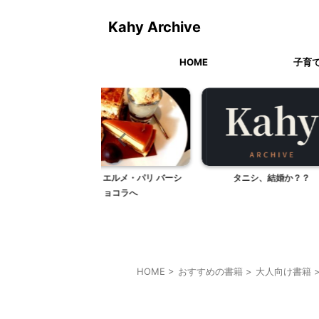
Kahy Archive
HOME
子育
・エルメ・パリ バーシ
タニシ、結婚か？？
スクラブ
ョコラへ
HOME
>
おすすめの書籍
>
大人向け書籍
大人向け書籍
子育て
料理・お菓子