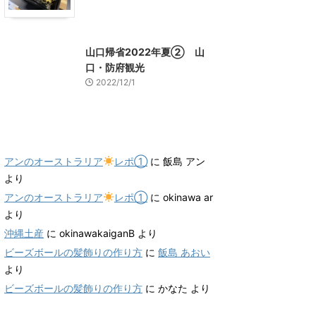
山口グルメ
山口レジャー、観光
山口帰省2022年夏② 山
口・防府観光
2022/12/1
最近のコメント
アンのオーストラリア
レポ①
に
飯島 アン
より
アンのオーストラリア
レポ①
に
okinawa ar
より
沖縄土産
に
okinawakaiganB
より
ビーズボールの髪飾りの作り方
に
飯島 あおい
より
ビーズボールの髪飾りの作り方
に
かなた
より