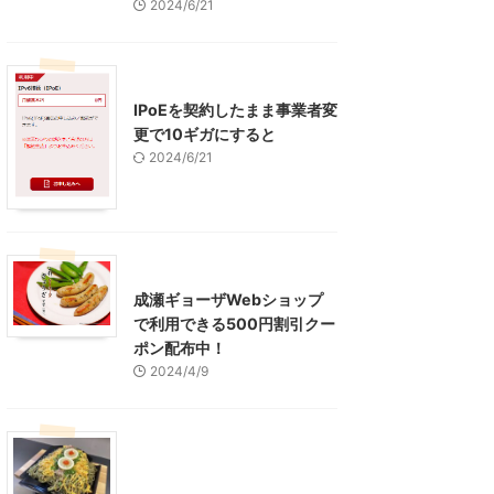
2024/6/21
インターネット
IPoEを契約したまま事業者変
更で10ギガにすると
2024/6/21
東京グルメ
町田周辺
成瀬ギョーザWebショップ
で利用できる500円割引クー
ポン配布中！
2024/4/9
グルメ
レジャー、お出かけ、観光