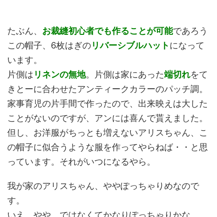
たぶん、
お裁縫初心者でも作ることが可能
であろう
この帽子、6枚はぎの
リバーシブルハット
になって
います。
片側は
リネンの無地
。片側は家にあった
端切れ
をて
きとーに合わせたアンティークカラーのパッチ調。
家事育児の片手間で作ったので、出来映えは大した
ことがないのですが、アンには喜んで貰えました。
但し、お洋服がちっとも増えないアリスちゃん、こ
の帽子に似合うような服を作ってやらねば・・と思
っています。それがいつになるやら。
我が家のアリスちゃん、ややぽっちゃりめなので
す。
いえ、やや、ではなくてかなりぽっちゃりかな。