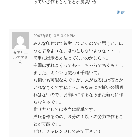
っていざ作るとなると邪魔臭いか～！
返信
2007年5月13日 3:09 PM
みんな印付けで苦労しているのかと思うと、ほ
っとするような、ほっとしないような・・・。
★アリエ
ルママさ
簡単に出来る方法ってないのかしら～。
ん
今回はずれまくってもへーちゃらでちくちくし
ました。ミシンも使わず手縫いで。
お揃いも可能なんですが、人が被るには芯とか
いれなきゃですねぇ～。ちなみにお揃いの端切
れはないので、お揃いにするならまた新たに作
らなきゃです。
作り方としては本当に簡単です。
洋服を作るのの、３分の１以下の労力で作るこ
とが可能です。
ぜひ、チャレンジしてみて下さい！