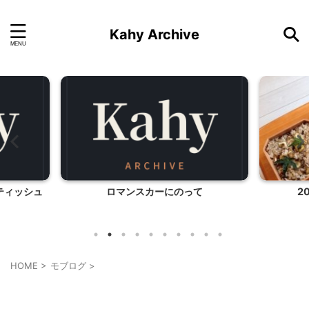
Kahy Archive
って
2014年 運動会のお弁当
アン6
HOME
>
モブログ
>
モブログ
子育て