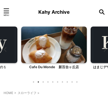
Kahy Archive
合ヶ丘店
はまじデザインWポケット水玉ポーチ付
き『LEE』5月号
HOME
>
スローライフ
>
スローライフ