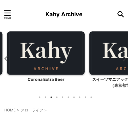
Kahy Archive
r
スイーツマニアックのカラフルクッキー
らーめん
（東京都世田谷区）
HOME
>
スローライフ
>
スローライフ