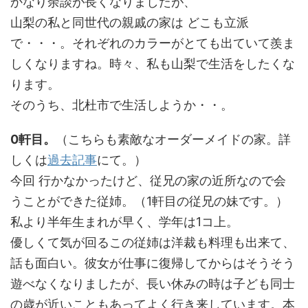
かなり余談が長くなりましたが、
山梨の私と同世代の親戚の家は どこも立派
で・・・。それぞれのカラーがとても出ていて羨ま
しくなりますね。時々、私も山梨で生活をしたくな
ります。
そのうち、北杜市で生活しようか・・。
0軒目。
（こちらも素敵なオーダーメイドの家。詳
しくは
過去記事
にて。）
今回 行かなかったけど、従兄の家の近所なので会
うことができた従姉。（1軒目の従兄の妹です。）
私より半年生まれが早く、学年は1コ上。
優しくて気が回るこの従姉は洋裁も料理も出来て、
話も面白い。彼女が仕事に復帰してからはそうそう
遊べなくなりましたが、長い休みの時は子ども同士
の歳が近いこともあってよく行き来しています。本