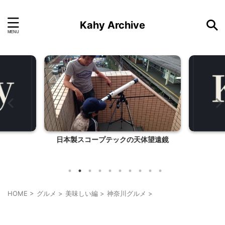
Kahy Archive
体望遠鏡
ホテルのバッフェ
『花子と
HOME
>
グルメ
>
美味しい編
>
神奈川グルメ
>
神奈川グルメ